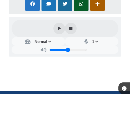
Telefone: (18) 3702-1000
Endereço: Município de Andradina - Rua: Santa Terezinha, n° 626 -
Centro | Quadra3-1 Lote L6-7 | CEP: 16901-006
Atendimento de segunda a sexta-feira, das 08h30 às 16h30
CNPJ: 44.428.506/0001-71
Prefeitura de Andradina