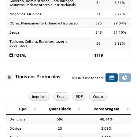
Governo, Administração, Comunicação,
84
7,51%
Assuntos Parlamentares e Institucionais
Negócios Jurídicos
31
2,77%
Obras, Planejamento Urbano e Habitação
325
29,04%
Saúde
348
31,10%
Turismo, Cultura, Esportes, Lazer e
36
3,22%
Juventude
TOTAL
1119
Tipos dos Protocolos
Visualizar dados em:
Imprimir
Excel
PDF
Copiar
Tipo
Quantidade
Porcentagem
Denúncia
596
48,14%
Dúvida
25
2,02%