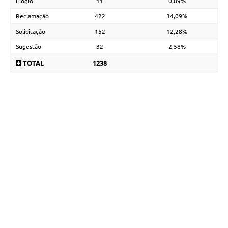
Elogio
11
0,89%
Reclamação
422
34,09%
Solicitação
152
12,28%
Sugestão
32
2,58%
TOTAL
1238