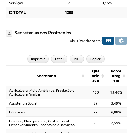
Serviços
2
0,16%
TOTAL
1238
Secretarias dos Protocolos
Visualizar dados em:
Imprimir
Excel
PDF
Copiar
Qua
Porce
Secretaria
ntid
ntag
ade
em
Agricultura, Meio Ambiente, Produção e
150
13,40%
Agricultura Familiar
Assistência Social
39
3,49%
Educação
77
6,88%
Fazenda, Planejamento, Gestão Fiscal,
29
2,59%
Desenvolvimento Econômico e Inovação