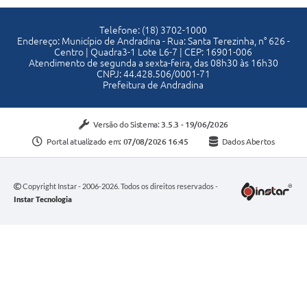
Telefone: (18) 3702-1000
Endereço: Município de Andradina - Rua: Santa Terezinha, n° 626 -
Centro | Quadra3-1 Lote L6-7 | CEP: 16901-006
Atendimento de segunda a sexta-feira, das 08h30 às 16h30
CNPJ: 44.428.506/0001-71
Prefeitura de Andradina
Versão do Sistema:
3.5.3 - 19/06/2026
Portal atualizado em:
07/08/2026 16:45
Dados Abertos
Copyright Instar - 2006-2026. Todos os direitos reservados -
Instar Tecnologia