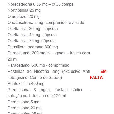
Noretisterona 0,35 mg – c/ 35 comps
Nortriptilina 25 mg
Omeprazol 20 mg
Ondansetrona 8 mg- comprimido revestido
Oseltamivir 30 mg- cápsula
Oseltamivir 45 mg- cápsula
Oseltamivir 75mg- cápsula
Passiflora Incarnata 300 mg
Paracetamol 200 mg/ml – gotas – frasco com
20 ml
Paracetamol 500 mg - comprimido
Pastilhas de Nicotina 2mg (exclusivo Anti
EM
Tabagismo- Centro de Saúde)
FALTA
Pentoxifilina 400 mg
Predinisona 3 mg/ml, fosfato sódico –
solução oral - frasco com 100 ml
Predinisona 5 mg
Predinisona 20 mg