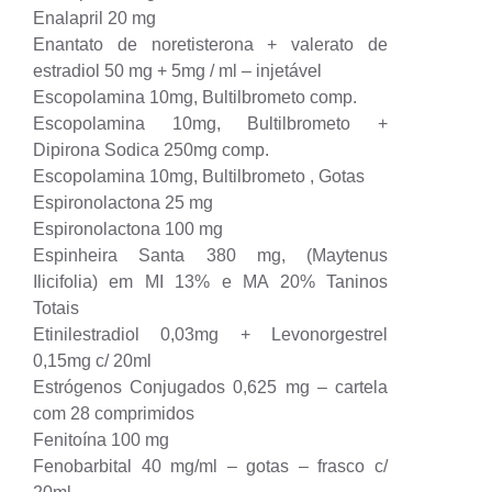
Enalapril 20 mg
Enantato de noretisterona + valerato de
estradiol 50 mg + 5mg / ml – injetável
Escopolamina 10mg, Bultilbrometo comp.
Escopolamina 10mg, Bultilbrometo +
Dipirona Sodica 250mg comp.
Escopolamina 10mg, Bultilbrometo , Gotas
Espironolactona 25 mg
Espironolactona 100 mg
Espinheira Santa 380 mg, (Maytenus
Ilicifolia) em MI 13% e MA 20% Taninos
Totais
Etinilestradiol 0,03mg + Levonorgestrel
0,15mg c/ 20ml
Estrógenos Conjugados 0,625 mg – cartela
com 28 comprimidos
Fenitoína 100 mg
Fenobarbital 40 mg/ml – gotas – frasco c/