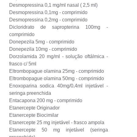
Desmopressina 0,1 mg/ml nasal ( 2,5 ml)
Desmopressina 0,1mg - comprimido
Desmopressina 0,2mg - comprimido
Dicloridrato de sapropterina 100mg -
comprimido
Donepezila 5mg - comprimido
Donepezila 10mg - comprimido
Dorzolamida 20 mg/ml - solução oftálmica -
frasco c/ 5ml
Eltrombopague olamina 25mg - comprimido
Eltrombopague olamina 50mg - comprimido
Enoxoparina sodica 40mg/0,4ml injetável -
seringa preenchida
Entacapona 200 mg - comprimido
Etanercepte Originador
Etanercepte Biocimilar
Etanercepte 25 mg injetável - frasco ampola
Etanercepte 50 mg injetável (seringa