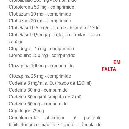
Ciprofibrato 100 mg - comprimido
Ciproterona 50 mg - comprimido
Clobazam 10 mg - comprimido
Clobazam 20 mg - comprimido
Clobetasol 0,5 mg/g - creme - bisnaga c/ 30gr
Clobetasol 0,5 mg/g - solução capilar - frasco
c/ 50gr
Clopidogrel 75 mg - comprimido
Cloroquina 150 mg - comprimido
EM
Clozapina 100 mg - comprimido
FALTA
Clozapina 25 mg - comprimido
Codeina 3 mg/ml s. O. (frasco de 120 ml)
Codeina 30 mg - comprimido
Codeina 30 mg/ml (ampola de 2 ml)
Codeina 60 mg - comprimido
Copidogrel 75mg
Complemento alimentar p/ paciente
fenilcetonurico maior de 1 ano – fórmula de