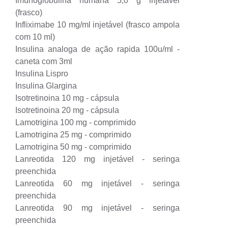
Imunoglobulina humana 5,0 g injetável
(frasco)
Infliximabe 10 mg/ml injetável (frasco ampola
com 10 ml)
Insulina analoga de ação rapida 100u/ml -
caneta com 3ml
Insulina Lispro
Insulina Glargina
Isotretinoina 10 mg - cápsula
Isotretinoina 20 mg - cápsula
Lamotrigina 100 mg - comprimido
Lamotrigina 25 mg - comprimido
Lamotrigina 50 mg - comprimido
Lanreotida 120 mg injetável - seringa
preenchida
Lanreotida 60 mg injetável - seringa
preenchida
Lanreotida 90 mg injetável - seringa
preenchida