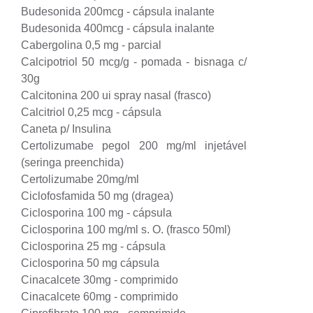
Budesonida 200mcg - cápsula inalante
Budesonida 400mcg - cápsula inalante
Cabergolina 0,5 mg - parcial
Calcipotriol 50 mcg/g - pomada - bisnaga c/
30g
Calcitonina 200 ui spray nasal (frasco)
Calcitriol 0,25 mcg - cápsula
Caneta p/ Insulina
Certolizumabe pegol 200 mg/ml injetável
(seringa preenchida)
Certolizumabe 20mg/ml
Ciclofosfamida 50 mg (dragea)
Ciclosporina 100 mg - cápsula
Ciclosporina 100 mg/ml s. O. (frasco 50ml)
Ciclosporina 25 mg - cápsula
Ciclosporina 50 mg cápsula
Cinacalcete 30mg - comprimido
Cinacalcete 60mg - comprimido