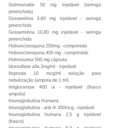
Golimumabe 50 mg injetável (seringa
preenchida)
Gosserelina 3,60 mg injetável - seringa
preenchida
Gosserrelina 10,80 mg injetável - seringa
preenchida
Hidroxicloroquina 200mg - comprimido
Hidroxicloroquina 400 mg - comprimido
Hidroxiureia 500 mg cápsula
Idursulfase alfa 2mg/ml - injetável
Iloprosta 10 mcg/ml solução para
nebulização (ampola de 1 ml)
Imiglucerase 400 ui - injetável (frasco
ampola)
Imunoglobulina Humana
Imunoglobulina - anti rh 300mcg - injetável
Imunoglobulina humana 2,5 g injetável
(frasco)