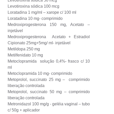
Levotiroxina sódica 50 mcg
Levotiroxina sódica 100 mcg
Loratadina 1 mg/ml – xarope c/ 100 ml
Loratadina 10 mg- comprimido
Medroxiprogesterona 150 mg, Acetato –
injetável
Medroxiprogesterona Acetato + Estradiol
Cipionato 25mg+5mg/ ml- injetável
Metildopa 250 mg
Metilfenidato 10 mg
Metoclopramida solução 0,4%- frasco c/ 10
ml
Metoclopramida 10 mg- comprimido
Metoprolol, succinato 25 mg – comprimido
liberação controlada
Metoprolol, succinato 50 mg – comprimido
liberação controlada
Metronidazol 100 mg/g - geléia vaginal – tubo
c/ 50g + aplicador