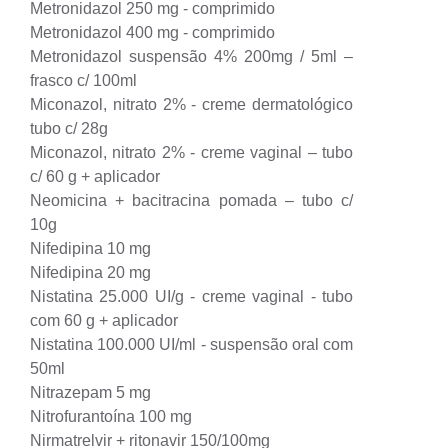
Metronidazol 250 mg - comprimido
Metronidazol 400 mg - comprimido
Metronidazol suspensão 4% 200mg / 5ml –
frasco c/ 100ml
Miconazol, nitrato 2% - creme dermatológico
tubo c/ 28g
Miconazol, nitrato 2% - creme vaginal – tubo
c/ 60 g + aplicador
Neomicina + bacitracina pomada – tubo c/
10g
Nifedipina 10 mg
Nifedipina 20 mg
Nistatina 25.000 UI/g - creme vaginal - tubo
com 60 g + aplicador
Nistatina 100.000 UI/ml - suspensão oral com
50ml
Nitrazepam 5 mg
Nitrofurantoína 100 mg
Nirmatrelvir + ritonavir 150/100mg