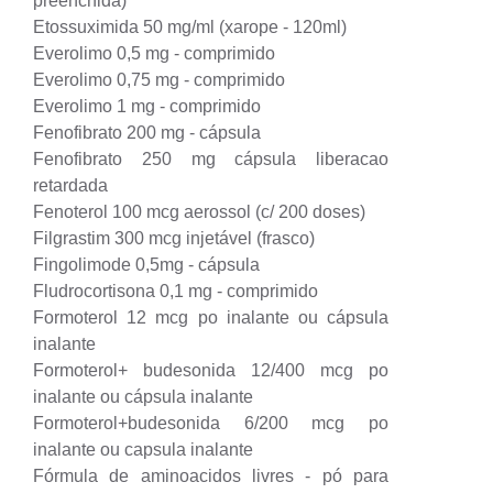
preenchida)
Etossuximida 50 mg/ml (xarope - 120ml)
Everolimo 0,5 mg - comprimido
Everolimo 0,75 mg - comprimido
Everolimo 1 mg - comprimido
Fenofibrato 200 mg - cápsula
Fenofibrato 250 mg cápsula liberacao
retardada
Fenoterol 100 mcg aerossol (c/ 200 doses)
Filgrastim 300 mcg injetável (frasco)
Fingolimode 0,5mg - cápsula
Fludrocortisona 0,1 mg - comprimido
Formoterol 12 mcg po inalante ou cápsula
inalante
Formoterol+ budesonida 12/400 mcg po
inalante ou cápsula inalante
Formoterol+budesonida 6/200 mcg po
inalante ou capsula inalante
Fórmula de aminoacidos livres - pó para