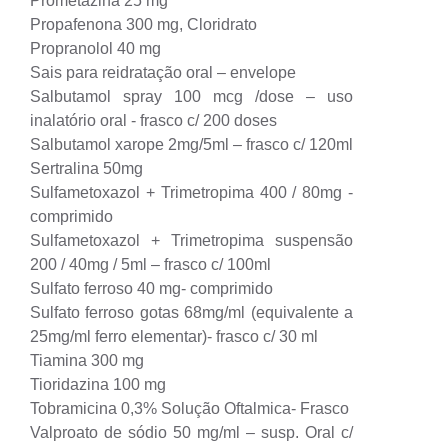
Prometazina 25 mg
Propafenona 300 mg, Cloridrato
Propranolol 40 mg
Sais para reidratação oral – envelope
Salbutamol spray 100 mcg /dose – uso
inalatório oral - frasco c/ 200 doses
Salbutamol xarope 2mg/5ml – frasco c/ 120ml
Sertralina 50mg
Sulfametoxazol + Trimetropima 400 / 80mg -
comprimido
Sulfametoxazol + Trimetropima suspensão
200 / 40mg / 5ml – frasco c/ 100ml
Sulfato ferroso 40 mg- comprimido
Sulfato ferroso gotas 68mg/ml (equivalente a
25mg/ml ferro elementar)- frasco c/ 30 ml
Tiamina 300 mg
Tioridazina 100 mg
Tobramicina 0,3% Solução Oftalmica- Frasco
Valproato de sódio 50 mg/ml – susp. Oral c/