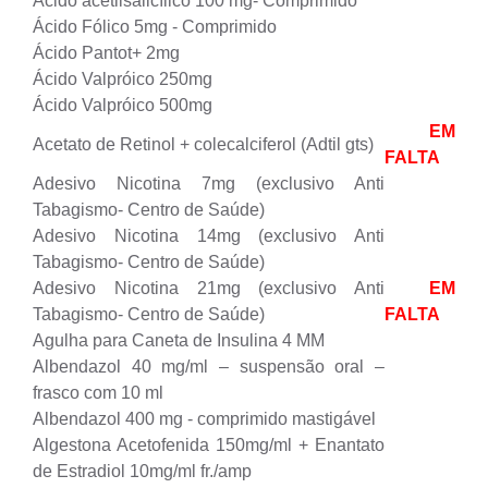
Ácido acetilsalicílico 100 mg- Comprimido
Ácido Fólico 5mg - Comprimido
Ácido Pantot+ 2mg
Ácido Valpróico 250mg
Ácido Valpróico 500mg
EM
Acetato de Retinol + colecalciferol (Adtil gts)
FALTA
Adesivo Nicotina 7mg (exclusivo Anti
Tabagismo- Centro de Saúde)
Adesivo Nicotina 14mg (exclusivo Anti
Tabagismo- Centro de Saúde)
Adesivo Nicotina 21mg (exclusivo Anti
EM
Tabagismo- Centro de Saúde)
FALTA
Agulha para Caneta de Insulina 4 MM
Albendazol 40 mg/ml – suspensão oral –
frasco com 10 ml
Albendazol 400 mg - comprimido mastigável
Algestona Acetofenida 150mg/ml + Enantato
de Estradiol 10mg/ml fr./amp