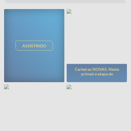
ASSISTINDO
Carteiras NOVAS. Nesta
primeira etapa de
substituição das carteiras
foram adquiridos 810
Primeira caminhada em
conjuntos
comemoração do Dia
Mundial da Água