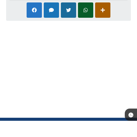
Telefone: (18) 3702-1000
Endereço: Município de Andradina - Rua: Santa Terezinha, n° 626 -