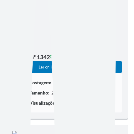
Edição nº 1342
Ler online
Baixar
Postagem:
17/07/2026 às 16h39
Tamanho:
2,37 MB | 11 páginas
Visualizações:
580