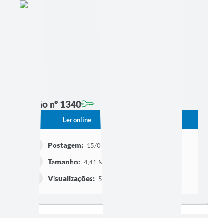
Edição nº 1340
Ler online
Baixar
Postagem:
15/07/2026 às 16h26
Tamanho:
4,41 MB | 37 páginas
Visualizações:
592