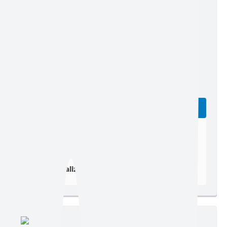
Edição nº 1343
Ler online
Baixar
Postagem:
20/07/2026 às 16h15
Tamanho:
6,99 MB | 71 páginas
Visualizações:
673