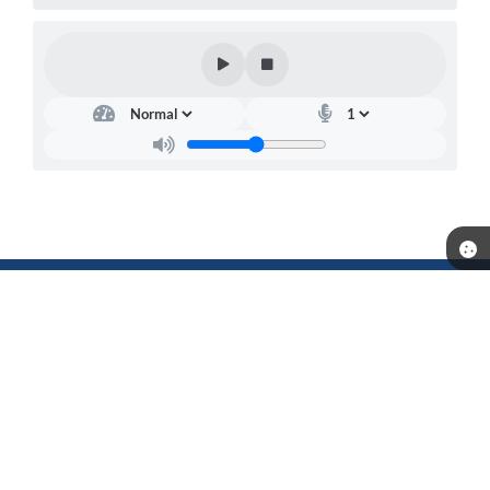
Telefone: (18) 3702-1000
Endereço: Município de Andradina - Rua: Santa Terezinha, n° 626 -
Centro | Quadra3-1 Lote L6-7 | CEP: 16901-006
Atendimento de segunda a sexta-feira, das 08h30 às 16h30
CNPJ: 44.428.506/0001-71
Prefeitura de Andradina
Versão do Sistema:
3.5.3 - 19/06/2026
Portal atualizado em:
07/08/2026 16:45
Dados Abertos