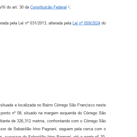
VIII do art. 30 da
Constituição Federal
;
rada pela Lei nº 031/2013, alterada pela
Lei nº 059/2024
do
 situada e localizada no Bairro Córrego São Francisco neste
 ponto nº 08, situado na margem esquerda do Córrego São
sultante de 326,312 metros, confrontando com o Córrego São
essor de Sebastião Irino Pagnani, seguem pela cerca com o
, sucessor de Sebastião Irino Pagnani, até o ponto nº 20,