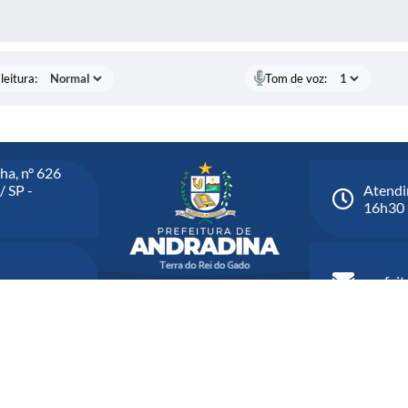
AS MÍDIAS
leitura:
Tom de voz:
ha, n° 626
/ SP -
Atendi
16h30
prefei
Versão do Sistema:
3.5.3 - 19/06/2026
Portal atualizado em:
07/08/2026 1