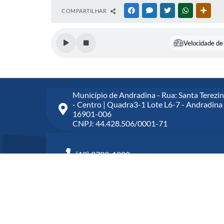
COMPARTILHAR
FACEBOOK
MESSENGER
TWITTER
WHATSAPP
OUTR
Velocidade de 
Município de Andradina - Rua: Santa Terezin
- Centro | Quadra3-1 Lote L6-7 - Andradina 
16901-006
CNPJ: 44.428.506/0001-71
(18) 3702-1000