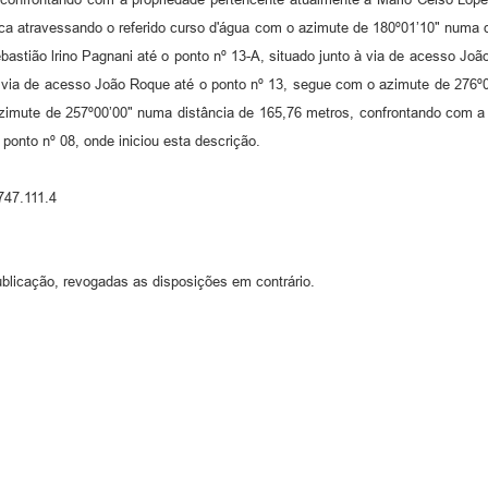
ca atravessando o referido curso d'água com o azimute de 180º01’10" numa d
stião lrino Pagnani até o ponto nº 13-A, situado junto à via de acesso Jo
 via de acesso João Roque até o ponto nº 13, segue com o azimute de 276º
zimute de 257º00’00" numa distância de 165,76 metros, confrontando com a
ponto nº 08, onde iniciou esta descrição.
747.111.4
blicação, revogadas as disposições em contrário.