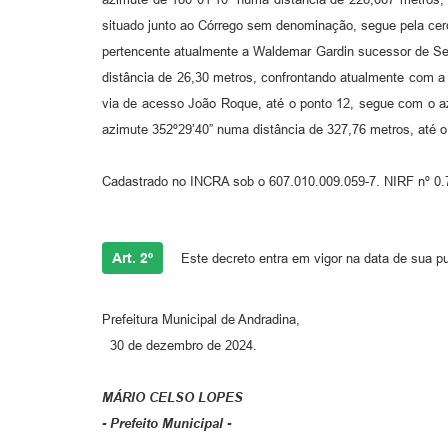
situado junto ao Córrego sem denominação, segue pela cer
pertencente atualmente a Waldemar Gardin sucessor de Seba
distância de 26,30 metros, confrontando atualmente com a
via de acesso João Roque, até o ponto 12, segue com o a
azimute 352º29’40” numa distância de 327,76 metros, até o 
Cadastrado no INCRA sob o 607.010.009.059-7. NIRF nº 0.
Art. 2º
Este decreto entra em vigor na data de sua pu
Prefeitura Municipal de Andradina,
30 de dezembro de 2024.
MÁRIO CELSO LOPES
- Prefeito Municipal -