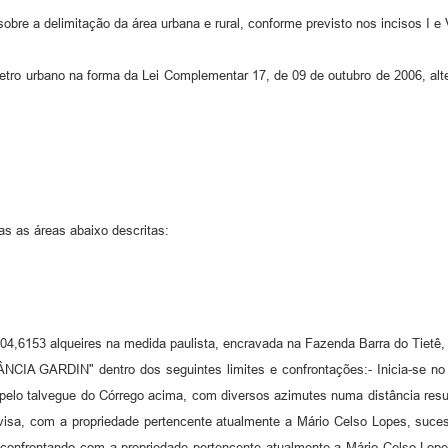
obre a delimitação da área urbana e rural, conforme previsto nos incisos I e 
tro urbano na forma da Lei Complementar 17, de 09 de outubro de 2006, alte
as as áreas abaixo descritas:
 04,6153 alqueires na medida paulista, encravada na Fazenda Barra do Tietê,
NCIA GARDIN" dentro dos seguintes limites e confrontações:- Inicia-se no
e pelo talvegue do Córrego acima, com diversos azimutes numa distância re
divisa, com a propriedade pertencente atualmente a Mário Celso Lopes, suc
confrontando com a propriedade pertencente atualmente a Mário Celso Lopes