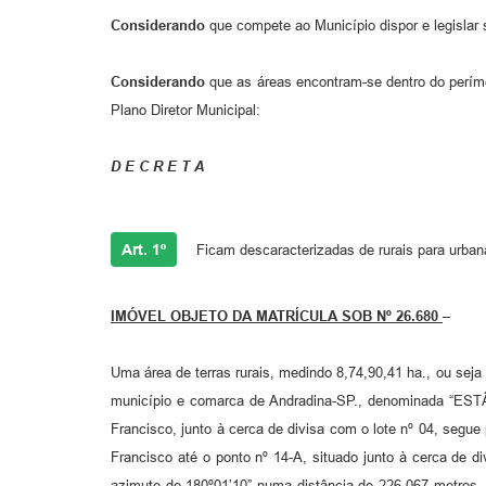
Considerando
que compete ao Município dispor e legislar s
Considerando
que as áreas encontram-se dentro do períme
Plano Diretor Municipal:
D E C R E T A
Art. 1º
Ficam descaracterizadas de rurais para urban
IMÓVEL OBJETO DA MATRÍCULA SOB Nº 26.680
–
Uma área de terras rurais, medindo 8,74,90,41 ha., ou seja
município e comarca de Andradina-SP., denominada “ESTÂ
Francisco, junto à cerca de divisa com o lote nº 04, segu
Francisco até o ponto nº 14-A, situado junto à cerca de 
azimute de 180º01’10” numa distância de 226,067 metros, 