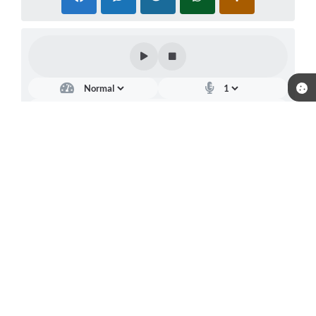
Telefone: (18) 3702-1000
Endereço: Município de Andradina - Rua: Santa Terezinha, n° 626 -
Centro | Quadra3-1 Lote L6-7 | CEP: 16901-006
Atendimento de segunda a sexta-feira, das 08h30 às 16h30
CNPJ: 44.428.506/0001-71
Prefeitura de Andradina
Versão do Sistema:
3.5.3 - 19/06/2026
Portal atualizado em:
07/08/2026 16:45
Dados Abertos