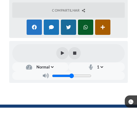
COMPARTILHAR
Telefone: (18) 3702-1000
Endereço: Município de Andradina - Rua: Santa Terezinha, n° 626 -
Centro | Quadra3-1 Lote L6-7 | CEP: 16901-006
Atendimento de segunda a sexta-feira, das 08h30 às 16h30
CNPJ: 44.428.506/0001-71