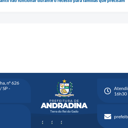
antil vão funcionar durante o recesso para famílias que precisam
ha, n° 626
/ SP -
Atendi
16h30
prefei