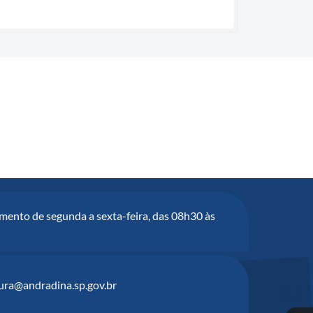
mento de segunda a sexta-feira, das 08h30 às
tura@andradina.sp.gov.br