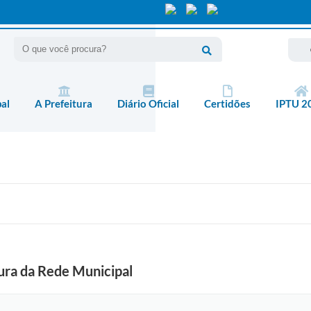
pal
A Prefeitura
Diário Oficial
Certidões
IPTU 2
tura da Rede Municipal