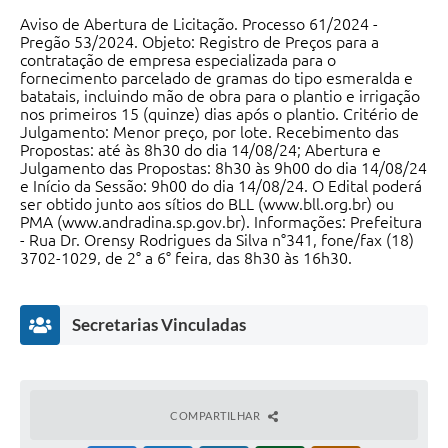
Aviso de Abertura de Licitação. Processo 61/2024 -
Pregão 53/2024. Objeto: Registro de Preços para a
contratação de empresa especializada para o
fornecimento parcelado de gramas do tipo esmeralda e
batatais, incluindo mão de obra para o plantio e irrigação
nos primeiros 15 (quinze) dias após o plantio. Critério de
Julgamento: Menor preço, por lote. Recebimento das
Propostas: até às 8h30 do dia 14/08/24; Abertura e
Julgamento das Propostas: 8h30 às 9h00 do dia 14/08/24
e Início da Sessão: 9h00 do dia 14/08/24. O Edital poderá
ser obtido junto aos sítios do BLL (www.bll.org.br) ou
PMA (www.andradina.sp.gov.br). Informações: Prefeitura
- Rua Dr. Orensy Rodrigues da Silva n°341, fone/fax (18)
3702-1029, de 2° a 6° feira, das 8h30 às 16h30.
Andradina, 01 de agosto de 2024. Mario Celso Lopes -
Prefeito.
Secretarias Vinculadas
COMPARTILHAR