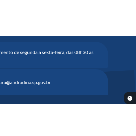
mento de segunda a sexta-feira, das 08h30 às
tura@andradina.sp.gov.br
6:41
ia