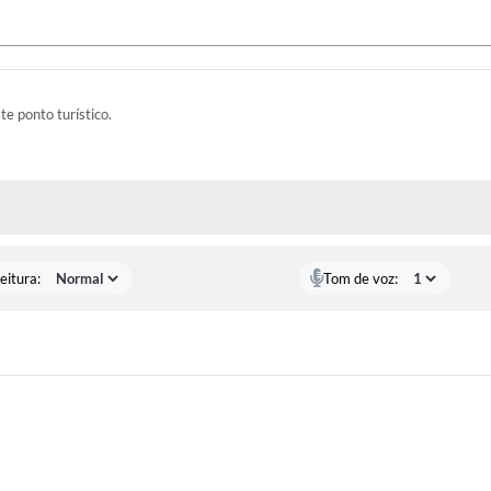
ste ponto turístico.
 MÍDIAS
eitura:
Tom de voz: