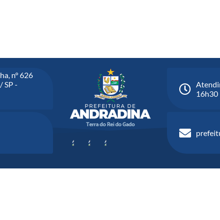
ha, n° 626
/ SP -
Atendi
16h30
prefei
Versão do Sistema:
3.5.3 - 19/06/2026
Portal atualizado em:
06/08/2026 0
 Copyright Instar - 2006-2026. Todos os direitos reservados - Instar Tecnolog