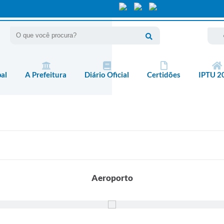
pal
A Prefeitura
Diário Oficial
Certidões
IPTU 2
Aeroporto