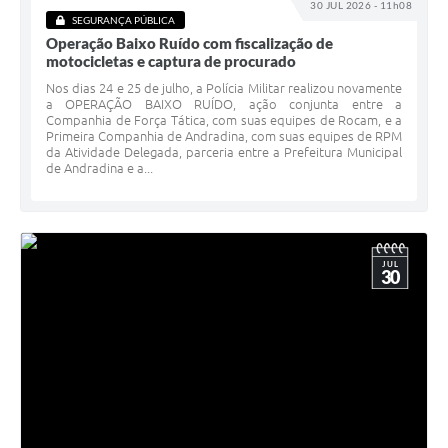
30 JUL 2026 - 11h08
SEGURANÇA PÚBLICA
Operação Baixo Ruído com fiscalização de
motocicletas e captura de procurado
Nos dias 24 e 25 de julho, a Polícia Militar realizou novamente
a OPERAÇÃO BAIXO RUÍDO, ação conjunta entre a
Companhia de Força Tática, com suas equipes de Rocam, e a
Primeira Companhia de Andradina, com suas equipes de RPM
da Atividade Delegada, parceria entre a Prefeitura Municipal
de Andradina e a...
JUL
30