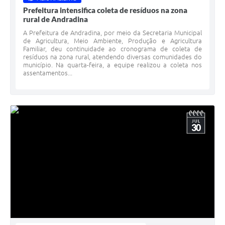
Prefeitura intensifica coleta de resíduos na zona
rural de Andradina
A Prefeitura de Andradina, por meio da Secretaria Municipal
de Agricultura, Meio Ambiente, Produção e Agricultura
Familiar, deu continuidade ao cronograma de coleta de
resíduos na zona rural, atendendo diversas comunidades do
município. Na quarta-feira, a equipe realizou a coleta nos
assentamentos...
JUL
30