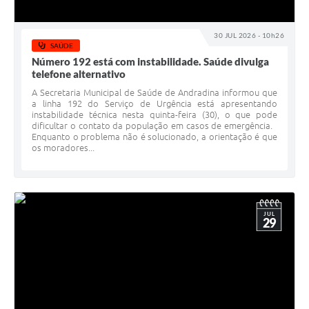
30 JUL 2026 - 10h26
SAÚDE
Número 192 está com instabilidade. Saúde divulga
telefone alternativo
A Secretaria Municipal de Saúde de Andradina informou que
a linha 192 do Serviço de Urgência está apresentando
instabilidade técnica nesta quinta-feira (30), o que pode
dificultar o contato da população em casos de emergência.
Enquanto o problema não é solucionado, a orientação é que
os moradores...
JUL
29