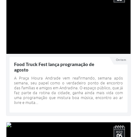
Ontem
Food Truck Fest lança programação de
agosto
A Praça Moura Andrade vem reafirmando, semana após
semana, seu papel como o verdadeiro ponto de encontro
das famílias e amigos em Andradina. O espaço público, que já
faz parte da rotina da cidade, ganha ainda mais vida com
uma programação que mistura boa música, encontro ao ar
livre e muita...
AGO
05