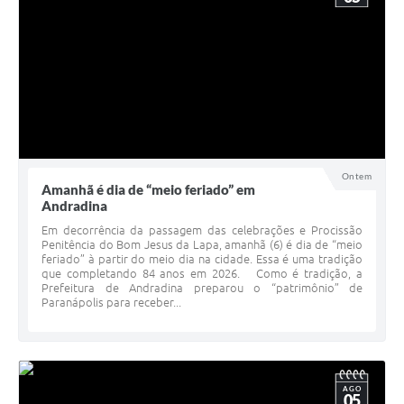
Ontem
Amanhã é dia de “meio feriado” em
Andradina
Em decorrência da passagem das celebrações e Procissão
Penitência do Bom Jesus da Lapa, amanhã (6) é dia de “meio
feriado” à partir do meio dia na cidade. Essa é uma tradição
que completando 84 anos em 2026. Como é tradição, a
Prefeitura de Andradina preparou o “patrimônio” de
Paranápolis para receber...
AGO
05