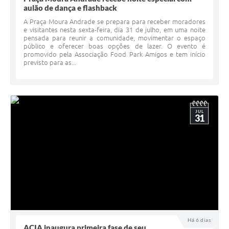
aulão de dança e flashback
A Praça Moura Andrade se prepara para receber moradores
e visitantes nesta sexta-feira, dia 31 de julho, em uma noite
pensada para reunir a comunidade, movimentar o espaço
público e oferecer boas opções de lazer. O evento é
promovido pela Associação Food Park Amigos e tem início
previsto para as...
JUL
31
Há 6 dias
ACIA inaugura primeira fase de seu