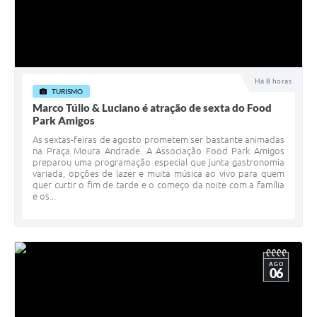
Há 8 horas
TURISMO
Marco Túlio & Luciano é atração de sexta do Food
Park Amigos
As sextas-feiras de agosto prometem ser bastante animadas
na Praça Moura Andrade. A Associação Food Park Amigos
preparou uma programação especial que junta gastronomia
variada, opções de lazer e muita música ao vivo para quem
quer curtir o fim de tarde e o começo da noite com a família
e os...
AGO
06