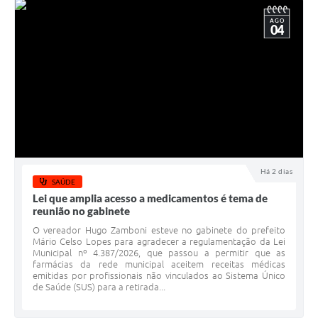
AGO
04
Há 2 dias
SAÚDE
Lei que amplia acesso a medicamentos é tema de
reunião no gabinete
O vereador Hugo Zamboni esteve no gabinete do prefeito
Mário Celso Lopes para agradecer a regulamentação da Lei
Municipal nº 4.387/2026, que passou a permitir que as
farmácias da rede municipal aceitem receitas médicas
emitidas por profissionais não vinculados ao Sistema Único
de Saúde (SUS) para a retirada...