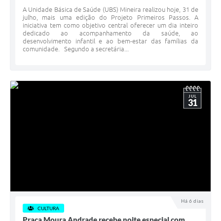
A Unidade Básica de Saúde (UBS) Mineira realizou hoje, 31 de
julho, mais uma edição do Projeto Primeiros Passos. A
iniciativa tem como objetivo central oferecer um dia inteiro
dedicado ao acompanhamento da saúde, ao
desenvolvimento infantil e ao bem-estar das famílias da
comunidade. Segundo a secretária...
JUL
31
Há 6 dias
CULTURA
Praça Moura Andrade recebe noite especial com