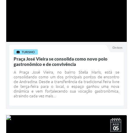
Ontem
TURISMO
Praça José Vieira se consolida como novo polo
gastronômico e de convivência
A Praça José Vieira, no bairro Stella Maris, está se
consolidando como um dos principais pontos de encontro
de Andradina. Desde a transferência da tradicional feira livre
de terça-feira para o local, o espaço ganhou uma nova
dinâmica e vem fortalecendo sua vocação gastronômica,
atraindo cada vez mais...
AGO
05