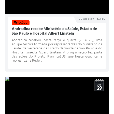
29 JUL 2026 - 16h15
SAÚDE
Andradina recebe Ministério da Saúde, Estado de
São Paulo e Hospital Albert Einstein
Andradina recebeu, nesta terça e quarta (28 e 29), uma
equipe técnica formada por representantes do Ministério da
Saúde, da Secretaria de Estado da Saúde de São Paulo e do
Hospital Israelita Albert Einstein. A programação fez parte
das ações do Projeto PlanificaSUS, que busca qualificar e
reorganizar a Rede...
JUL
29