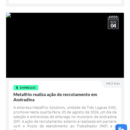
AGO
04
Há 2 dias
EMPREGOS
Metalfrio realiza ação de recrutamento em
Andradina
A empresa Metalfrio Solutions, unidade de Três Lagoas (MS),
promove nesta quarta-feira, 05 de agosto de 2026, um dia de
seleção e entrevistas de emprego no município de Andradina
(SP). A ação de recrutamento externo é realizada em parceria
com o Posto de Atendimento ao Trabalhador (PAT) e o