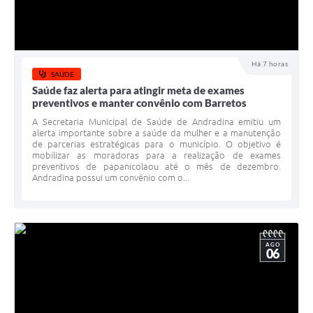
Há 7 horas
SAÚDE
Saúde faz alerta para atingir meta de exames
preventivos e manter convênio com Barretos
A Secretaria Municipal de Saúde de Andradina emitiu um
alerta importante sobre a saúde da mulher e a manutenção
de parcerias estratégicas para o município. O objetivo é
mobilizar as moradoras para a realização de exames
preventivos de papanicolaou até o mês de dezembro. ​
Andradina possui um convênio com o...
AGO
06