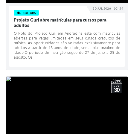
30 JUL 2026 - 10h54
CULTURA
Projeto Guri abre matrículas para cursos para
adultos
​O Polo do Projeto Guri em Andradina está com matrículas
abertas para vagas limitadas em seus cursos gratuitos de
música. As oportunidades são voltadas exclusivamente para
adultos a partir de 18 anos de idade, sem limite máximo de
idade. ​ O período de inscrição segue de 27 de julho a 29 de
agosto. Os...
JUL
30