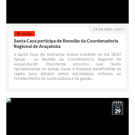
29 JUL 2026 - 15h57
SAÚDE
Santa Casa participa de Reunião da Coordenadoria
Regional de Araçatuba
A Santa Casa de Andradina esteve presente no dia 28/07
(terça) - na Reunião da Coordenadoria Regional de
Araçatuba-SP, importante encontro que reuniu
representantes de Santas Casas e hospitais beneficentes da
região para debater temas estratégicos voltados ao
fortalecimento da saúde pública e da gestão...
JUL
29