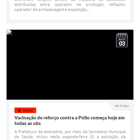
distribuídas entre operador de produção, refilador,
operador de armazenagem e expedição,...
AGO
03
Há 3 dias
SAÚDE
Vacinação de reforço contra a Pólio começa hoje em
todas as ubs
A Prefeitura de Andradina, por meio da Secretaria Municipal
de Saúde, iniciou nesta segunda-feira (3) a aplicação da