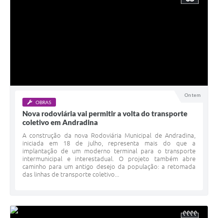
Ontem
OBRAS
Nova rodoviária vai permitir a volta do transporte
coletivo em Andradina
A construção da nova Rodoviária Municipal de Andradina,
iniciada em 18 de julho, representa mais do que a
implantação de um moderno terminal para o transporte
intermunicipal e interestadual. O projeto também abre
caminho para um antigo desejo da população: a retomada
das linhas de transporte coletivo...