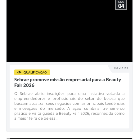
AGO
04
Há 2 dias
QUALIFICAÇÃO
Sebrae promove missão empresarial para a Beauty
Fair 2026
​O Sebrae abriu inscrições para uma iniciativa voltada a
empreendedores e profissionais do setor de beleza que
buscam atualizar seus negócios com as principais tendências
e inovações do mercado. A ação combina treinamento
prático e visita guiada à Beauty Fair 2026, reconhecida como
a maior feira de beleza...