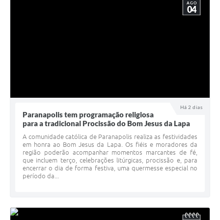
AGO
04
Há 2 dias
Paranapolis tem programação religiosa
para a tradicional Procissão do Bom Jesus da Lapa
A comunidade católica de Paranapolis realiza as festividades
em honra ao Bom Jesus da Lapa. Os fiéis e moradores da
região poderão acompanhar momentos marcantes de fé,
que incluem terço, celebrações litúrgicas, procissão e, para
encerrar o dia de forma festiva, uma quermesse especial no
período da...