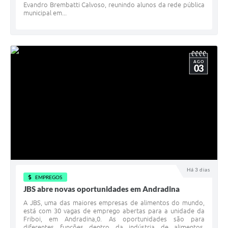
Evandro Brembatti Calvoso, reunindo alunos da rede pública
municipal em...
AGO
03
Há 3 dias
EMPREGOS
JBS abre novas oportunidades em Andradina
A JBS, uma das maiores empresas de alimentos do mundo,
está com 30 vagas de emprego abertas para a unidade da
Friboi, em Andradina,0. As oportunidades são para
diferentes funções dentro da indústria de alimentos,