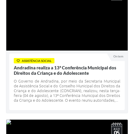
Ontem
ASSISTÊNCIA SOCIAL
Andradina realiza a 13ª Conferência Municipal dos
Direitos da Criança e do Adolescente
O Governo de Andradina, por meio da Secretaria Municipal
de Assistência Social e do Conselho Municipal dos Direitos da
Criança e do Adolescente (CONCRIAN), realizou, nesta terça-
feira (04 de agosto), a 13ª Conferência Municipal dos Direitos
da Criança e do Adolescente. O evento reuniu autoridades,...
AGO
05