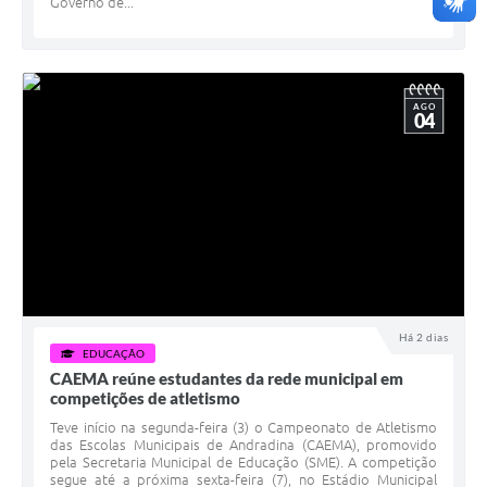
Governo de...
AGO
04
Há 2 dias
EDUCAÇÃO
CAEMA reúne estudantes da rede municipal em
competições de atletismo
Teve início na segunda-feira (3) o Campeonato de Atletismo
das Escolas Municipais de Andradina (CAEMA), promovido
pela Secretaria Municipal de Educação (SME). A competição
segue até a próxima sexta-feira (7), no Estádio Municipal