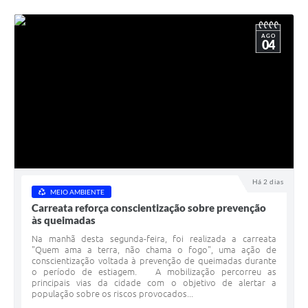
AGO
04
Há 2 dias
MEIO AMBIENTE
Carreata reforça conscientização sobre prevenção
às queimadas
Na manhã desta segunda-feira, foi realizada a carreata
"Quem ama a terra, não chama o fogo", uma ação de
conscientização voltada à prevenção de queimadas durante
o período de estiagem. A mobilização percorreu as
principais vias da cidade com o objetivo de alertar a
população sobre os riscos provocados...