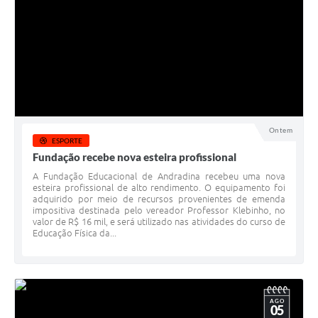
Ontem
ESPORTE
Fundação recebe nova esteira profissional
​A Fundação Educacional de Andradina recebeu uma nova
esteira profissional de alto rendimento. O equipamento foi
adquirido por meio de recursos provenientes de emenda
impositiva destinada pelo vereador Professor Klebinho, no
valor de R$ 16 mil, e será utilizado nas atividades do curso de
Educação Física da...
AGO
05