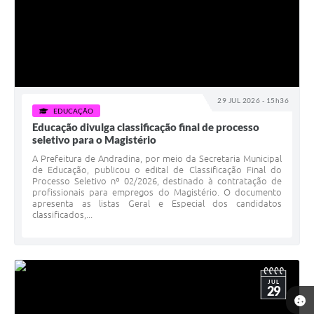
29 JUL 2026 - 15h36
EDUCAÇÃO
Educação divulga classificação final de processo
seletivo para o Magistério
A Prefeitura de Andradina, por meio da Secretaria Municipal
de Educação, publicou o edital de Classificação Final do
Processo Seletivo nº 02/2026, destinado à contratação de
profissionais para empregos do Magistério. O documento
apresenta as listas Geral e Especial dos candidatos
classificados,...
JUL
29