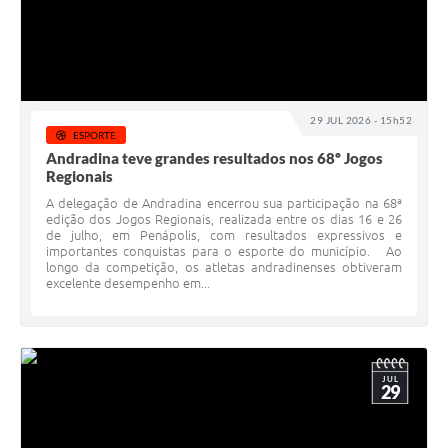
29 JUL 2026 - 15h52
ESPORTE
Andradina teve grandes resultados nos 68º Jogos
Regionais
A delegação de Andradina encerrou sua participação na 68ª
edição dos Jogos Regionais, realizada entre os dias 16 e 26
de julho, em Penápolis, com resultados expressivos e
importantes conquistas para o esporte do município. Ao
longo da competição, os atletas andradinenses obtiveram
excelente desempenho em...
JUL
29