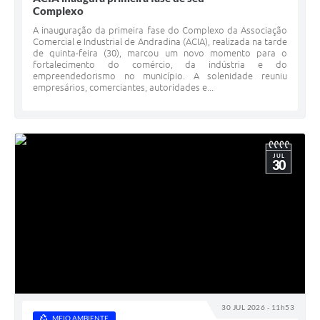
Complexo
A inauguração da primeira fase do Complexo da Associação
Comercial e Industrial de Andradina (ACIA), realizada na tarde
de quinta-feira (30), marcou um novo momento para o
fortalecimento do comércio, da indústria e do
empreendedorismo no município. A solenidade reuniu
empresários, comerciantes, autoridades e...
JUL
30
30 JUL 2026 - 11h53
MEIO AMBIENTE