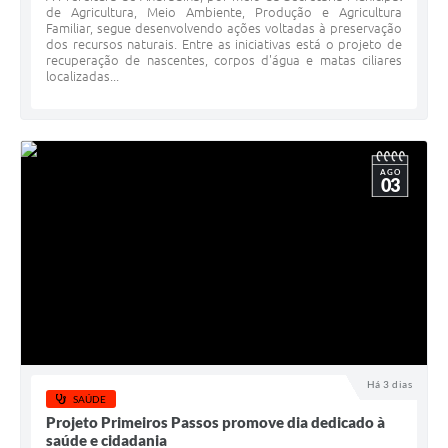
de Agricultura, Meio Ambiente, Produção e Agricultura
Familiar, segue desenvolvendo ações voltadas à preservação
dos recursos naturais. Entre as iniciativas está o projeto de
recuperação de nascentes, corpos d'água e matas ciliares
localizadas...
AGO
03
Há 3 dias
SAÚDE
Projeto Primeiros Passos promove dia dedicado à
saúde e cidadania