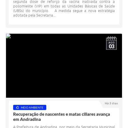
segunda dose de reforço da vacina inativada contra a
poliomielite (VIP) em todas as Unidades Básicas de Saúde
(UBSs) do município. A medida segue a nova estratégia
adotada pela Secretaria...
AGO
03
Há 3 dias
MEIO AMBIENTE
Recuperação de nascentes e matas ciliares avança
em Andradina
A Prefeitura de Andradina, por meio da Secretaria Municipal