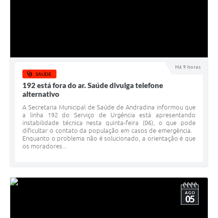
Há 9 horas
SAÚDE
192 está fora do ar. Saúde divulga telefone
alternativo
A Secretaria Municipal de Saúde de Andradina informou que
a linha 192 do Serviço de Urgência está apresentando
instabilidade técnica nesta quinta-feira (06), o que pode
dificultar o contato da população em casos de emergência.
Enquanto o problema não é solucionado, a orientação é que
os moradores...
AGO
05