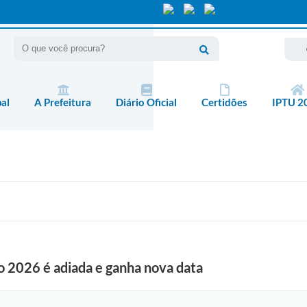
pal
A Prefeitura
Diário Oficial
Certidões
IPTU 2
 2026 é adiada e ganha nova data