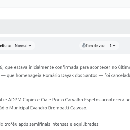
 MÍDIAS
RECEBA NOTÍCIAS
eitura:
Tom de voz:
que estava inicialmente confirmada para acontecer no último 
o — que homenageia Romário Dayak dos Santos — foi cancelada 
ntre ADPM Cupim e Cia e Porto Carvalho Espetos acontecerá no
ádio Municipal Evandro Brembatti Calvoso.
do troféu após semifinais intensas e equilibradas: