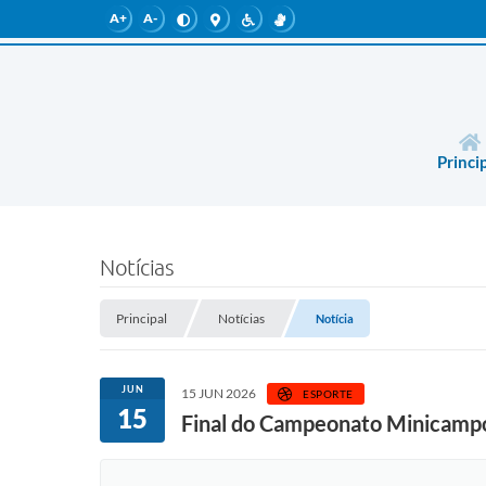
A+
A-
Princi
Notícias
Principal
Notícias
Notícia
JUN
15 JUN 2026
ESPORTE
15
Final do Campeonato Minicampo