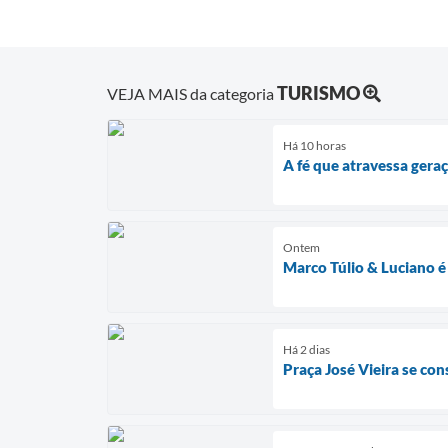
TURISMO
VEJA MAIS da categoria
Há 10 horas
A fé que atravessa gera
Ontem
Marco Túlio & Luciano é
Há 2 dias
Praça José Vieira se co