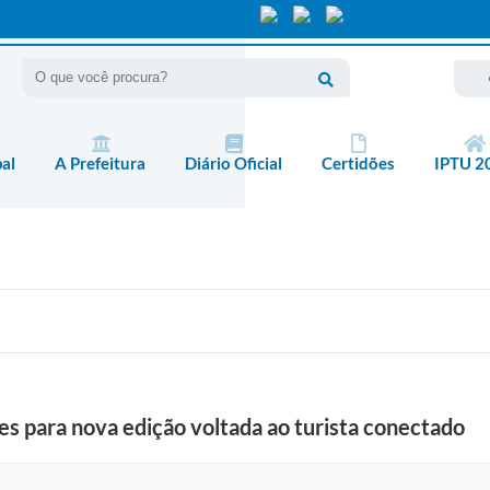
pal
A Prefeitura
Diário Oficial
Certidões
IPTU 2
s para nova edição voltada ao turista conectado