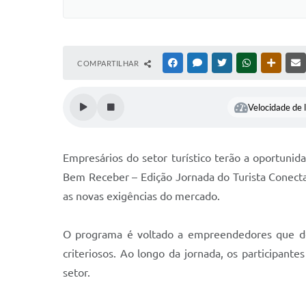
COMPARTILHAR
FACEBOOK
MESSENGER
TWITTER
WHATSAPP
OUTRAS
Velocidade de l
Empresários do setor turístico terão a oportunid
Bem Receber – Edição Jornada do Turista Conectad
as novas exigências do mercado.
O programa é voltado a empreendedores que de
criteriosos. Ao longo da jornada, os participante
setor.