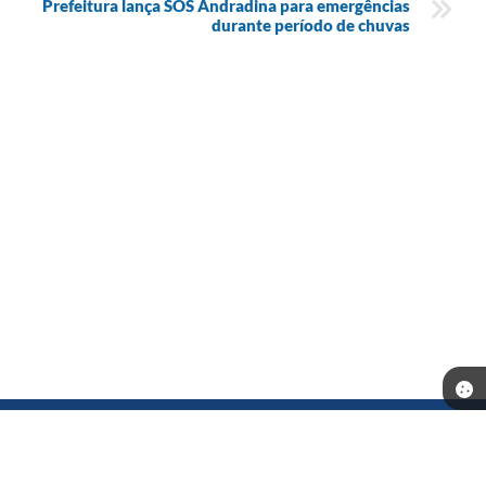
Prefeitura lança SOS Andradina para emergências
durante período de chuvas
Telefone: (18) 3702-1000
Endereço: Município de Andradina - Rua: Santa Terezinha, n° 626 -
Centro | Quadra3-1 Lote L6-7 | CEP: 16901-006