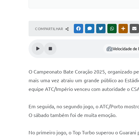
COMPARTILHAR
FACEBOOK
MESSENGER
TWITTER
WHATSAPP
OUTRAS
Velocidade de l
O Campeonato Bate Coração 2025, organizado pela
mais uma vez atraiu um grande público ao Estádio
equipe ATC/Império venceu com autoridade o CSA 
Em seguida, no segundo jogo, o ATC/Porto mostro
O sábado também foi de muita emoção.
No primeiro jogo, o Top Turbo superou o Guarani 