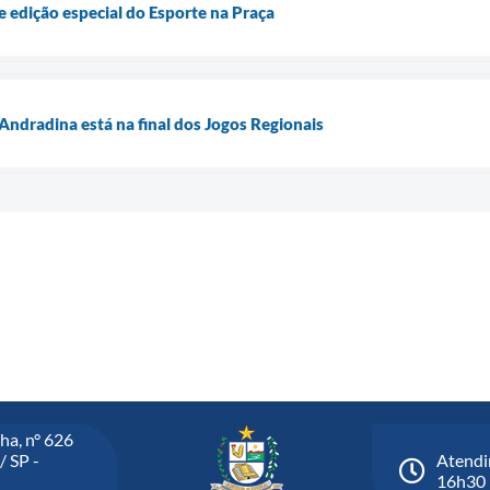
e edição especial do Esporte na Praça
ndradina está na final dos Jogos Regionais
ha, n° 626
/ SP -
Atendi
16h30