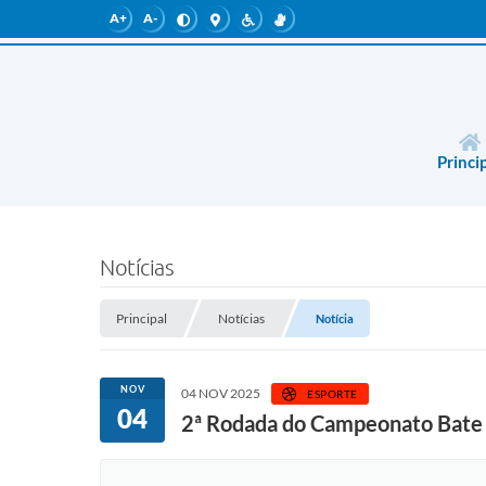
A+
A-
Princi
Notícias
Principal
Notícias
Notícia
NOV
04 NOV 2025
ESPORTE
04
2ª Rodada do Campeonato Bate 