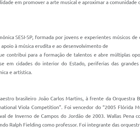
abilidade em promover a arte musical e aproximar a comunidade 
mônica SESI-SP, formada por jovens e experientes músicos de di
o apoio à música erudita e ao desenvolvimento de
contribui para a formação de talentos e abre múltiplas oport
o-se em cidades do interior do Estado, periferias das grande
ica e artística.
estro brasileiro João Carlos Martins, à frente da Orquestra
rnational Viola Competition”. Foi vencedor do “2005 Flórida M
val de Inverno de Campos do Jordão de 2003. Wallas Pena c
ndo Ralph Fielding como professor. Foi integrante das orquestra