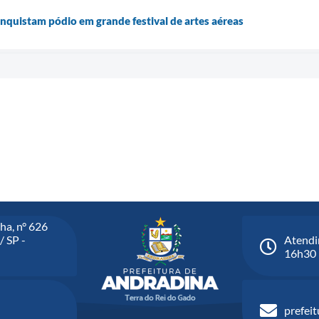
nquistam pódio em grande festival de artes aéreas
ha, n° 626
/ SP -
Atendi
16h30
prefei