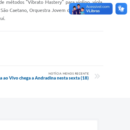
e métodos "Vibrato Mastery" para violino, viola,
de São Caetano, Orquestra Jovem do Estado de São
uí.
NOTÍCIA MENOS RECENTE
 ao Vivo chega a Andradina nesta sexta (18)