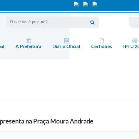
pal
A Prefeitura
Diário Oficial
Certidões
IPTU 2
 apresenta na Praça Moura Andrade