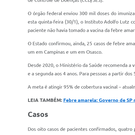
de Controle de Doenças (CCD/SES).
O órgão federal enviou 300 mil doses do imuniz
esta quinta-feira (30/1), o Instituto Adolfo Lut
paciente não havia tomado a vacina da febre amar
O Estado confirmou, ainda, 25 casos de febre a
um em Campinas e um em Osasco.
Desde 2020, o Ministério da Saúde recomenda a va
e a segunda aos 4 anos. Para pessoas a partir dos 5
A meta é atingir 95% de cobertura vacinal – atua
LEIA TAMBÉM:
Febre amarela: Governo de SP 
Casos
Dos oito casos de pacientes confirmados, quatro 