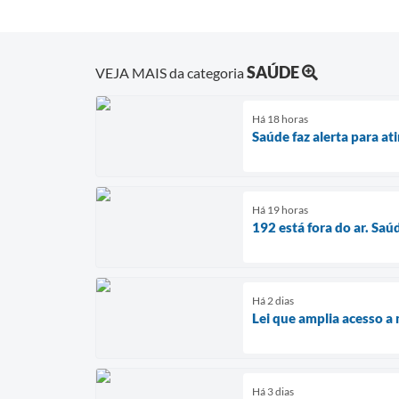
SAÚDE
VEJA MAIS da categoria
Há 18 horas
Saúde faz alerta para a
Há 19 horas
192 está fora do ar. Saú
Há 2 dias
Lei que amplia acesso a
Há 3 dias