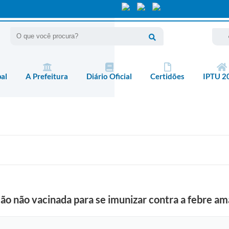
pal
A Prefeitura
Diário Oficial
Certidões
IPTU 2
o não vacinada para se imunizar contra a febre am