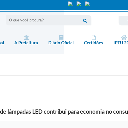
pal
A Prefeitura
Diário Oficial
Certidões
IPTU 2
 de lâmpadas LED contribui para economia no cons