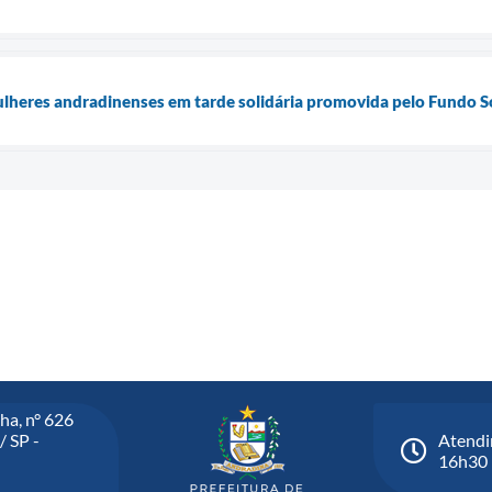
lheres andradinenses em tarde solidária promovida pelo Fundo S
ha, n° 626
/ SP -
Atendi
16h30