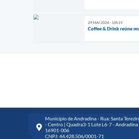
29 MAI 2026 - 10h19
Coffee & Drink reúne mu
Município de Andradina - Rua: Santa Terezin
- Centro | Quadra3-1 Lote L6-7 - Andradina 
16901-006
CNPJ: 44.428.506/0001-71