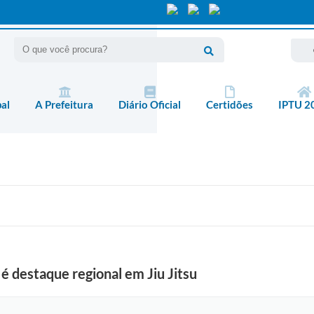
pal
A Prefeitura
Diário Oficial
Certidões
IPTU 2
é destaque regional em Jiu Jitsu