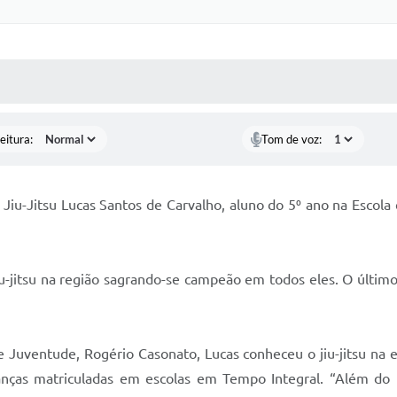
 MÍDIAS
RECEBA NOTÍCIAS
eitura:
Tom de voz:
 Jiu-Jitsu Lucas Santos de Carvalho, aluno do 5⁰ ano na Escol
u-jitsu na região sagrando-se campeão em todos eles. O últim
e Juventude, Rogério Casonato, Lucas conheceu o jiu-jitsu na
ianças matriculadas em escolas em Tempo Integral. “Além do