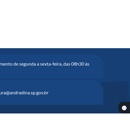
mento de segunda a sexta-feira, das 08h30 às
tura@andradina.sp.gov.br
6:45