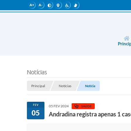
A+
A-
Princi
Notícias
Principal
Notícias
Notícia
FEV
05 FEV 2024
SAÚDE
05
Andradina registra apenas 1 c