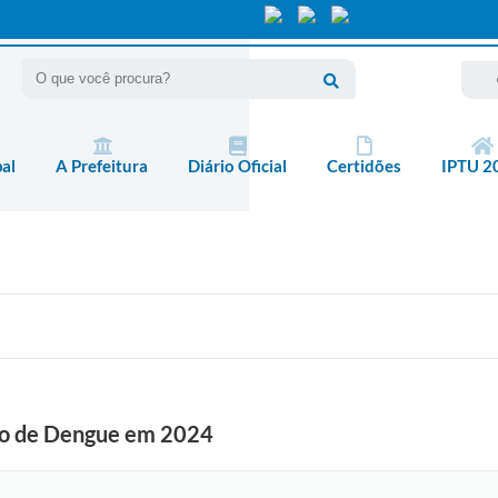
pal
A Prefeitura
Diário Oficial
Certidões
IPTU 2
aso de Dengue em 2024