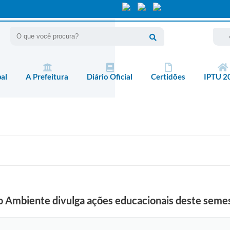
pal
A Prefeitura
Diário Oficial
Certidões
IPTU 2
io Ambiente divulga ações educacionais deste seme