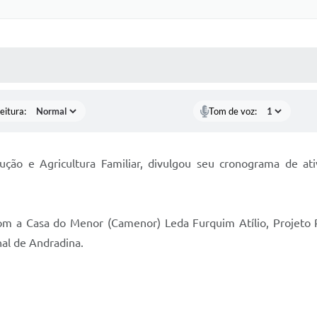
 MÍDIAS
RECEBA NOTÍCIAS
eitura:
Tom de voz:
ução e Agricultura Familiar, divulgou seu cronograma de a
com a Casa do Menor (Camenor) Leda Furquim Atílio, Projeto 
al de Andradina.