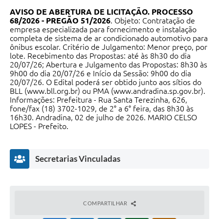
AVISO DE ABERTURA DE LICITAÇÃO.
PROCESSO
68/2026 - PREGÃO 51/2026
. Objeto: Contratação de
empresa especializada para fornecimento e instalação
completa de sistema de ar condicionado automotivo para
ônibus escolar. Critério de Julgamento: Menor preço, por
lote. Recebimento das Propostas: até às 8h30 do dia
20/07/26; Abertura e Julgamento das Propostas: 8h30 às
9h00 do dia 20/07/26 e Início da Sessão: 9h00 do dia
20/07/26. O Edital poderá ser obtido junto aos sítios do
BLL (www.bll.org.br) ou PMA (www.andradina.sp.gov.br).
Informações: Prefeitura - Rua Santa Terezinha, 626,
fone/fax (18) 3702-1029, de 2° a 6° feira, das 8h30 às
16h30. Andradina, 02 de julho de 2026. MARIO CELSO
LOPES - Prefeito.
Secretarias Vinculadas
COMPARTILHAR