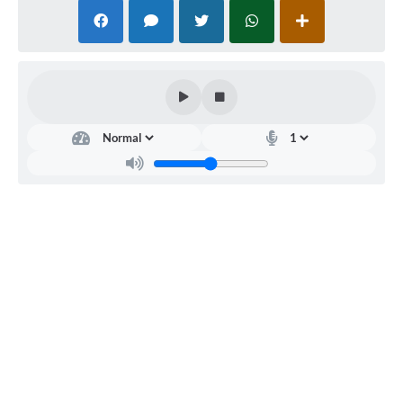
Edu
caçã
o
Estel
a
Cass
iolat
o
God
a