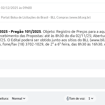
02/12/2025 às 09h00
Portal: Bolsa de Licitações do Brasil - BLL Compras (www.bll.org.br)
2025 - Pregão 101/2025
. Objeto: Registro de Preços para a aq
ecebimento das Propostas: até às 8h30 do dia 02/11/25; Abert
/25. O Edital poderá ser obtido junto aos sítios do BLL (www.bl
6, fone/fax (18) 3702-1029, de 2° a 6° feira, das 8h30 às 16h3
 MÍDIAS
eitura:
Tom de voz: