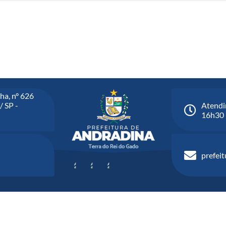
ha, n° 626
/ SP -
Atendi
16h30
prefei
Versão do Sistema:
3.5.3 - 19/06/2026
Portal atualizado em:
05/08/2026 1