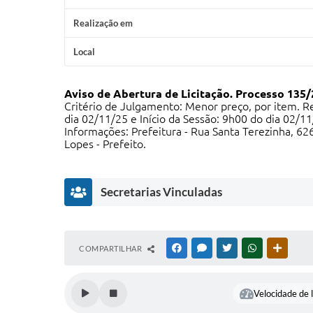
Realização em
Local
Aviso de Abertura de Licitação.
Processo 135/
Critério de Julgamento: Menor preço, por item. R
dia 02/11/25 e Início da Sessão: 9h00 do dia 02/11
Informações: Prefeitura - Rua Santa Terezinha, 62
Lopes - Prefeito.
Secretarias Vinculadas
G
COMPARTILHAR
FACEBOOK
MESSENGER
TWITTER
WHATSAPP
OUTRAS
o
v
e
Velocidade de l
r
n