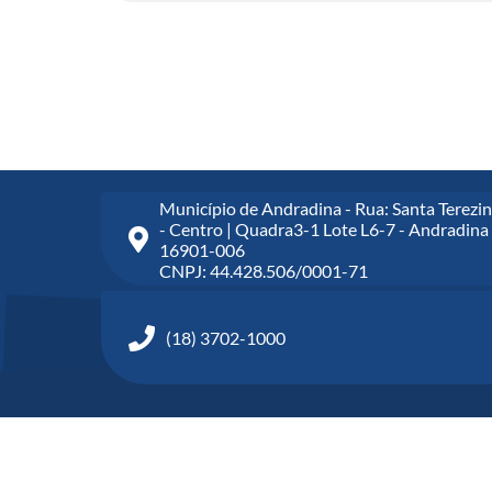
o,
A
d
m
in
is
tr
a
ç
ã
Município de Andradina - Rua: Santa Terezin
o,
- Centro | Quadra3-1 Lote L6-7 - Andradina 
C
16901-006
o
CNPJ: 44.428.506/0001-71
m
u
ni
c
(18) 3702-1000
a
ç
ã
o,
A
s
s
u