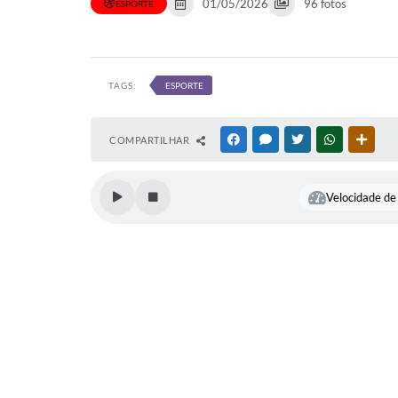
01/05/2026
96 fotos
ESPORTE
TAGS:
ESPORTE
COMPARTILHAR
FACEBOOK
MESSENGER
TWITTER
WHATSAPP
OUTR
Velocidade de 