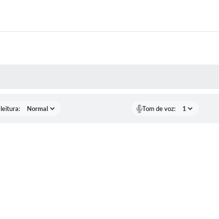
AS MÍDIAS
leitura:
Tom de voz: