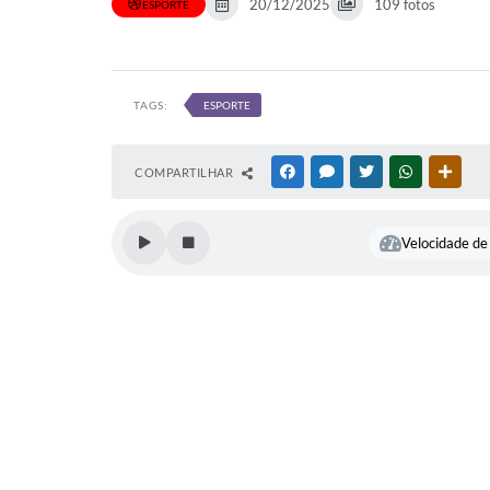
20/12/2025
109 fotos
ESPORTE
TAGS:
ESPORTE
COMPARTILHAR
FACEBOOK
MESSENGER
TWITTER
WHATSAPP
OUTR
Velocidade de 