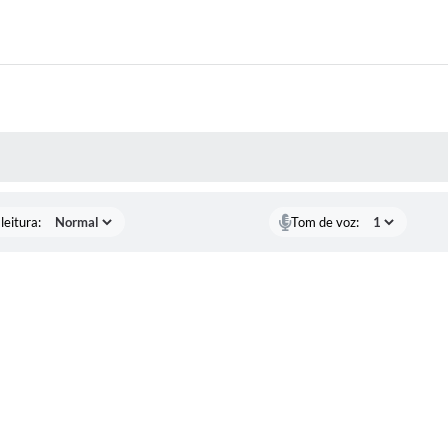
AS MÍDIAS
leitura:
Tom de voz: