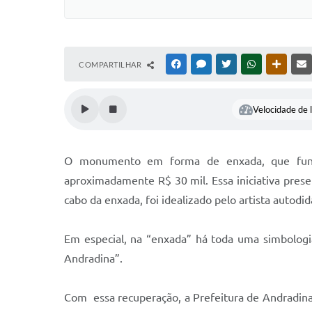
COMPARTILHAR
FACEBOOK
MESSENGER
TWITTER
WHATSAPP
OUTRAS
Velocidade de l
O monumento em forma de enxada, que funcio
aproximadamente R$ 30 mil. Essa iniciativa prese
cabo da enxada, foi idealizado pelo artista autodi
Em especial, na “enxada” há toda uma simbologia
Andradina”.
Com essa recuperação, a Prefeitura de Andradin