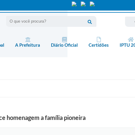
pal
A Prefeitura
Diário Oficial
Certidões
IPTU 2
ece homenagem a família pioneira