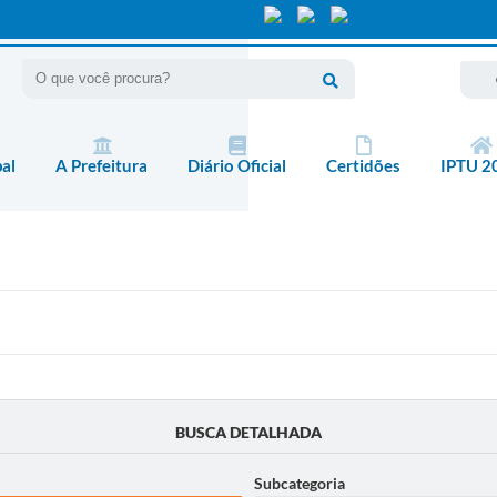
pal
A Prefeitura
Diário Oficial
Certidões
IPTU 2
BUSCA DETALHADA
Subcategoria