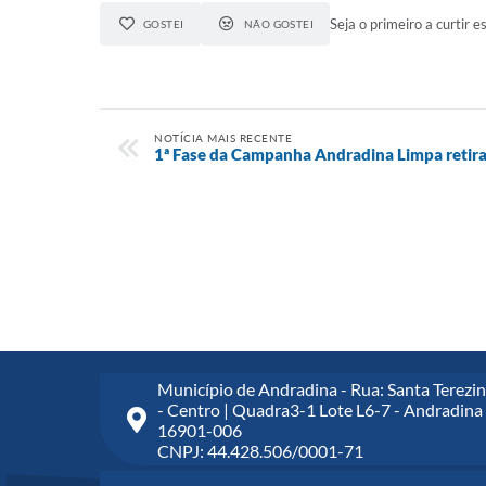
Seja o primeiro a curtir es
GOSTEI
NÃO GOSTEI
NOTÍCIA MAIS RECENTE
1ª Fase da Campanha Andradina Limpa retir
Município de Andradina - Rua: Santa Terezin
- Centro | Quadra3-1 Lote L6-7 - Andradina 
16901-006
CNPJ: 44.428.506/0001-71