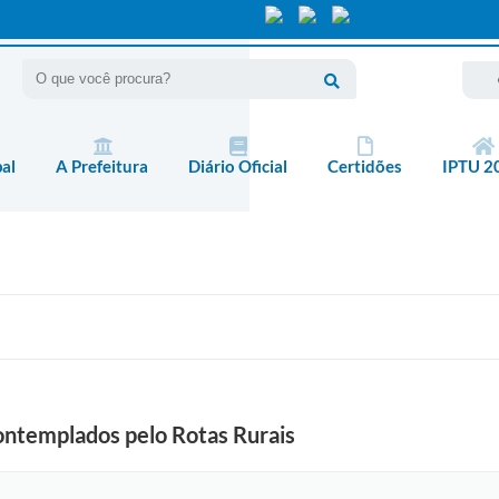
pal
A Prefeitura
Diário Oficial
Certidões
IPTU 2
ontemplados pelo Rotas Rurais