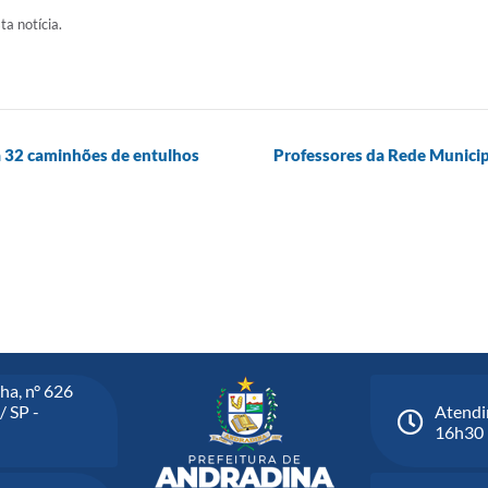
ta notícia.
a 32 caminhões de entulhos
Professores da Rede Munici
ha, n° 626
/ SP -
Atendi
16h30