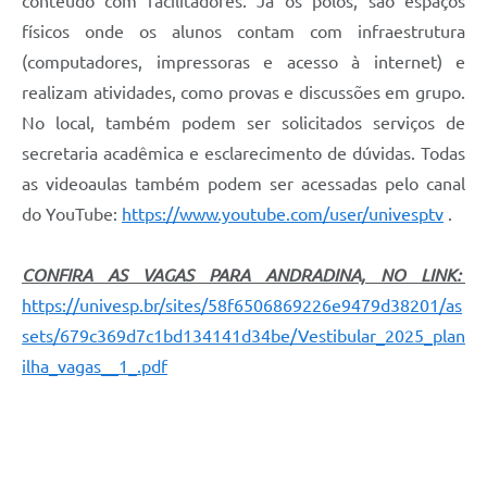
conteúdo com facilitadores. Já os polos, são espaços
físicos onde os alunos contam com infraestrutura
(computadores, impressoras e acesso à internet) e
realizam atividades, como provas e discussões em grupo.
No local, também podem ser solicitados serviços de
secretaria acadêmica e esclarecimento de dúvidas. Todas
as videoaulas também podem ser acessadas pelo canal
do YouTube:
https://www.youtube.com/user/univesptv
.
CONFIRA AS VAGAS PARA ANDRADINA, NO LINK:
https://univesp.br/sites/58f6506869226e9479d38201/as
sets/679c369d7c1bd134141d34be/Vestibular_2025_plan
ilha_vagas__1_.pdf