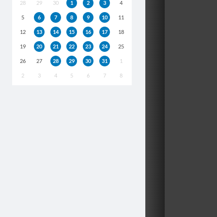
28
29
30
1
2
3
4
5
6
7
8
9
10
11
12
13
14
15
16
17
18
19
20
21
22
23
24
25
26
27
28
29
30
31
1
2
3
4
5
6
7
8