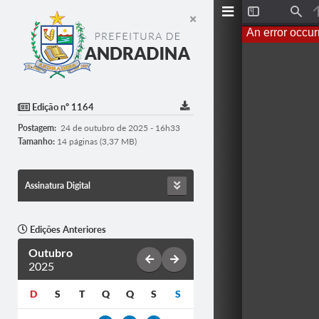
T
F
o
i
An error occur
g
n
g
d
l
e
S
i
d
Edição nº 1164
e
b
Postagem:
24 de outubro de 2025 - 16h33
a
r
Tamanho:
14 páginas (3,37 MB)
Assinatura Digital
Edições Anteriores
Outubro
2025
D
S
T
Q
Q
S
S