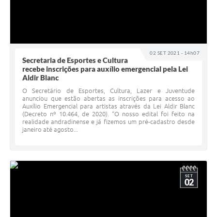
02 SET 2021 - 14h07
Secretaria de Esportes e Cultura
recebe inscrições para auxílio emergencial pela Lei
Aldir Blanc
O Secretário de Esportes, Cultura, Lazer e Juventude
anunciou que estão abertas as inscrições para acesso ao
Auxílio Emergencial para artistas através da Lei Aldir Blanc
(Decreto nº 10.464, de 2020). “O nosso edital foi feito na
realidade andradinense e já fizemos um pré-cadastro desde
janeiro até agosto...
SET
02