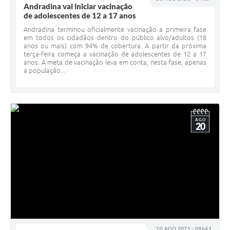
Andradina vai iniciar vacinação
de adolescentes de 12 a 17 anos
Andradina terminou oficialmente vacinação a primeira fase
em todos os cidadãos dentro do público alvo/adultos (18
anos ou mais) com 94% de cobertura. A partir da próxima
terça-feira começa a vacinação de adolescentes de 12 a 17
anos. A meta de vacinação leva em conta, nesta fase, apenas
a população...
AGO
20
20 AGO 2021 - 09h41