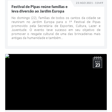
23 AGO 2021 - 11h49
Festival de Pipas reúne famílias e
leva diversão ao Jardim Europa
No domingo (22), famílias de todos os cantos da cidade se
reuniram no Jardim Europa para o 1º Festival de Pipas
promovido pela Secretária de Esportes, Cultura, Lazer e
Juventude. O evento teve sucesso em seu objetivo de
promover o resgate cultural de uma das brincadeiras mais
antigas da humanidade e também...
AGO
23