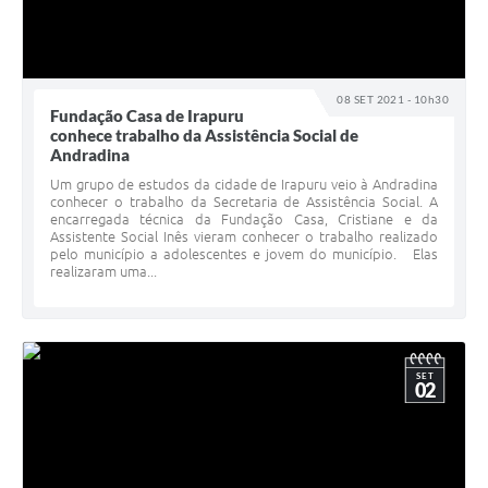
08 SET 2021 - 10h30
Fundação Casa de Irapuru
conhece trabalho da Assistência Social de
Andradina
Um grupo de estudos da cidade de Irapuru veio à Andradina
conhecer o trabalho da Secretaria de Assistência Social. A
encarregada técnica da Fundação Casa, Cristiane e da
Assistente Social Inês vieram conhecer o trabalho realizado
pelo município a adolescentes e jovem do município. Elas
realizaram uma...
SET
02