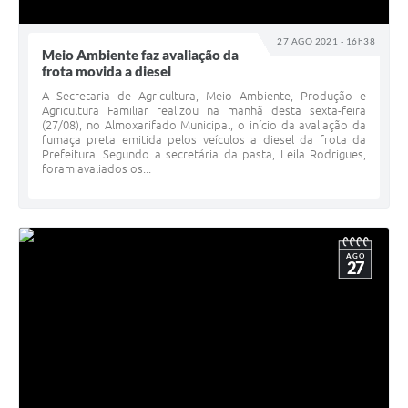
27 AGO 2021 - 16h38
Meio Ambiente faz avaliação da
frota movida a diesel
A Secretaria de Agricultura, Meio Ambiente, Produção e
Agricultura Familiar realizou na manhã desta sexta-feira
(27/08), no Almoxarifado Municipal, o início da avaliação da
fumaça preta emitida pelos veículos a diesel da frota da
Prefeitura. Segundo a secretária da pasta, Leila Rodrigues,
foram avaliados os...
AGO
27