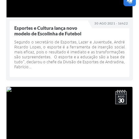
30 AGO 2021 - 16h22
Esportes e Cultura lança novo
modelo de Escolinha de Futebol
Segundo o secretário de Esportes, Lazer e Juventude, André
Ricardo Lopes, o esporte é a ferramenta de inserção social
mais eficaz, pois o resultado é imediato e as transformações
são surpreendentes. O esporte e a educação são a base de
tudo”, declarou o chefe da Divisão de Esportes de Andradina,
Fabrício...
AGO
30