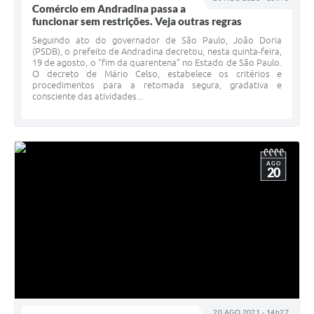
Comércio em Andradina passa a
funcionar sem restrições. Veja outras regras
Seguindo ato do governador de São Paulo, João Doria
(PSDB), o prefeito de Andradina decretou, nesta quinta-feira,
19 de agosto, o “fim da quarentena” no Estado de São Paulo.
O decreto de Mário Celso, estabelece os critérios e
procedimentos para a retomada segura, gradativa e
consciente das atividades...
AGO
20
20 AGO 2021 - 14h27