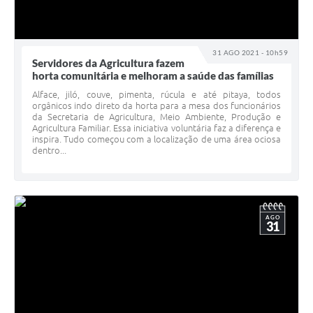
31 AGO 2021 - 10h59
Servidores da Agricultura fazem
horta comunitária e melhoram a saúde das famílias
Alface, jiló, couve, pimenta, rúcula e até pitaya, todos
orgânicos indo direto da horta para a mesa dos funcionários
da Secretaria de Agricultura, Meio Ambiente, Produção e
Agricultura Familiar. Essa iniciativa voluntária faz a diferença e
inspira. Tudo começou com a localização de uma área ociosa
dentro...
AGO
31