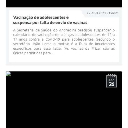
27 AGO 2021 - 15h49
Vacinação de adolescentes é
suspensa por falta de envio de vacinas
A Secretaria de Saúde do Andradina precisou suspender o
calendário de vacinação de crianças e adolescentes de 12 a
17 anos contra a Covid-19 para adolescentes. Segundo o
secretário João Leme o motivo é a falta de imunizantes
específicos para essa faixa. “As vacinas da Pfizer são as
únicas permitidas para...
AGO
26