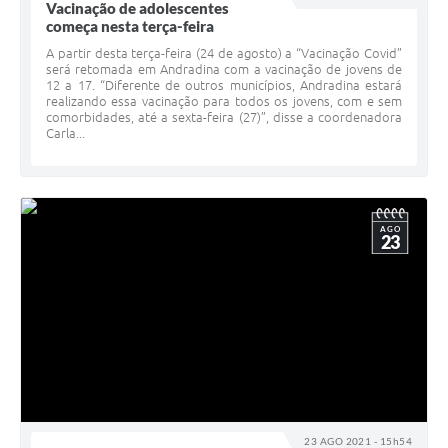
Vacinação de adolescentes
começa nesta terça-feira
A partir desta terça-feira (24 de agosto) a “Vacinação Covid”
será retomada em Andradina com a vacinação de jovens de
12 a 17. “Diferente de outros municípios, Andradina estará
realizando essa vacinação para todos os jovens, com e sem
comorbidades, até a sexta-feira (27)”, disse a coordenadora
Carla...
AGO
23
23 AGO 2021 - 15h54