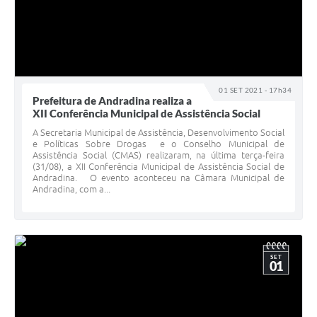
01 SET 2021 - 17h34
Prefeitura de Andradina realiza a
XII Conferência Municipal de Assistência Social
A Secretaria Municipal de Assistência, Desenvolvimento Social
e Políticas Sobre Drogas e o Conselho Municipal de
Assistência Social (CMAS) realizaram, na última terça-feira
(31/08), a XII Conferência Municipal de Assistência Social de
Andradina. O evento aconteceu na Câmara Municipal de
Andradina, com a...
SET
01