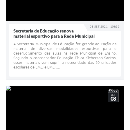
08 SET 2021 - 10h35
Secretaria de Educação renova
material esportivo para a Rede Municipal
A Secretaria Municipal de Educação fez grande aquisição de
material de diversas modalidades esportivas para o
desenvolvimento das aulas na rede Municipal de Ensino.
Segundo o coordenador Educação Física Kleberson Santos,
esses materiais vem suprir a necessidade das 20 unidades
escolares de EMEI e EMEF,...
SET
08