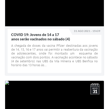
31 AGO 2021 - 15h39
COVID 19: Jovens de 14 a 17
anos serão vacinados no sábado (4)
A chegada de doses da vacina Pfizer destinadas aos jovens
de 14, 15, 16 e 17 anos vai permitir a reabertura da vacinação
de adolescentes, onde foi montado um esquema de
vacinação com dois pontos. A vacinação acontece no sábado
(4 de setembro) nas UBS da Vila Mineira e UBS Benfica no
horário das 13 horas às...
AGO
31