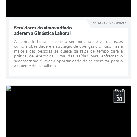
31 AGO 2021 - 09h37
Servidores do almoxarifado
aderem a Ginástica Laboral
A atividade física protege o ser humano de vários riscos
como a obesidade e a aquisição de doenças crônicas, mas a
maioria das pessoas se queixa da falta de tempo para a
prática de exercícios. Uma das saídas para enfrentar o
sedentarismo é levar a oportunidade de se exercitar para o
ambiente de trabalho o...
AGO
30