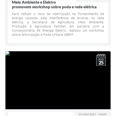
Meio Ambiente e Elektro
promovem workshop sobre poda e rede elétrica
Para reduzir o risco de interrupção no fornecimento de
energia causado pela interferência de árvores na rede
elétrica, a Secretaria de Agricultura, Meio Ambiente,
Produção e Agricultura Familiar, em parceria com a
Concessionária de Energia Elektro, realizou um workshop
sobre Arborização e Poda Urbana (ABNT...
AGO
25
25 AGO 2021 - 14h05