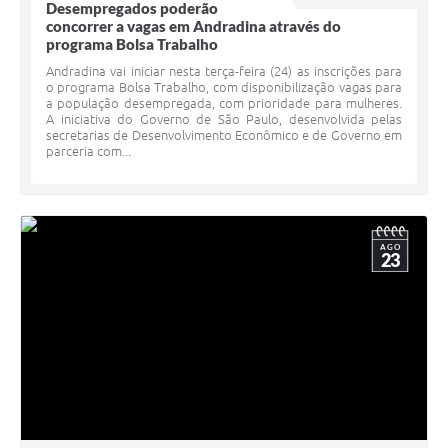
Desempregados poderão
concorrer a vagas em Andradina através do
programa Bolsa Trabalho
Andradina vai iniciar nesta terça-feira (24) as inscrições para
o programa Bolsa Trabalho, com disponibilização vagas para
a população desempregada, com prioridade para mulheres.
A iniciativa do Governo de São Paulo, desenvolvida pelas
secretarias de Desenvolvimento Econômico e de Governo em
parceria com...
AGO
23