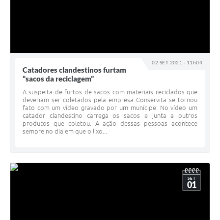
02 SET 2021 - 11h04
Catadores clandestinos furtam
“sacos da reciclagem”
A suspeita de furtos de sacos com materiais reciclados que
deveriam ser coletados pela empresa Conservita se tornou
fato com um vídeo gravado por um munícipe. No vídeo um
catador clandestino carrega os sacos e junta a outros
produtos que coletou. A ação dessas pessoas acontece
sempre no dia em que o lixo...
SET
01