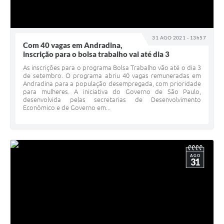
31 AGO 2021 - 13h57
Com 40 vagas em Andradina,
inscrição para o bolsa trabalho vai até dia 3
As inscrições para o programa Bolsa Trabalho vão até o dia 3
de setembro. O programa abriu 40 vagas remuneradas em
Andradina para a população desempregada, com prioridade
para mulheres. A iniciativa do Governo de São Paulo,
desenvolvida pelas secretarias de Desenvolvimento
Econômico e de Governo em...
AGO
31