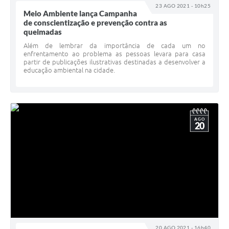
23 AGO 2021 - 10h25
Meio Ambiente lança Campanha
de conscientização e prevenção contra as
queimadas
Além de lembrar da importância de cada um no
enfrentamento ao problema as pessoas levara para casa
partir de publicações ilustrativas destinadas a desenvolver a
educação ambiental na cidade.
AGO
20
20 AGO 2021 - 16h40