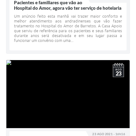
Pacientes e familiares que vão ao
Hospital do Amor, agora vão ter serviço de hotelaria
Um anúncio feito esta manhã vai trazer maior conforto e
melhor atendimento aos andradinenses que vão fazer
tratamento no Hospital do Amor de Barretos. A Casa Apoio
que serviu de referência para os pacientes e seus familiares
durante anos será desativada e em seu lugar passa a
funcionar um convênio com uma...
AGO
23
23 AGO 2021 - 16h16