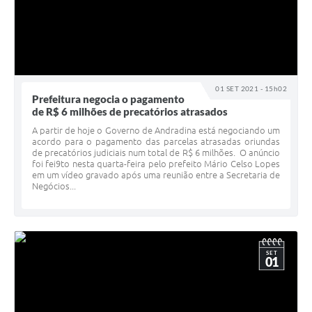
01 SET 2021 - 15h02
Prefeitura negocia o pagamento
de R$ 6 milhões de precatórios atrasados
A partir de hoje o Governo de Andradina está negociando um
acordo para o pagamento das parcelas atrasadas oriundas
de precatórios judiciais num total de R$ 6 milhões. O anúncio
foi fei9to nesta quarta-feira pelo prefeito Mário Celso Lopes
em um vídeo gravado após uma reunião entre a Secretaria de
Negócios...
SET
01