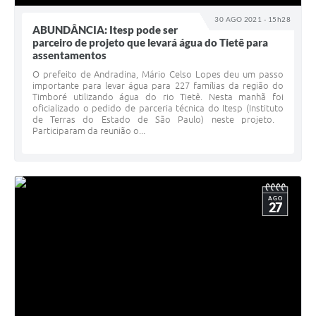
30 AGO 2021 - 15h28
ABUNDÂNCIA: Itesp pode ser
parceiro de projeto que levará água do Tietê para
assentamentos
O prefeito de Andradina, Mário Celso Lopes deu um passo
importante para levar água para 227 famílias da região do
Timboré utilizando água do rio Tietê. Nesta manhã foi
oficializado o pedido de parceria técnica do Itesp (Instituto
de Terras do Estado de São Paulo) neste projeto.
Participaram da reunião o...
AGO
27