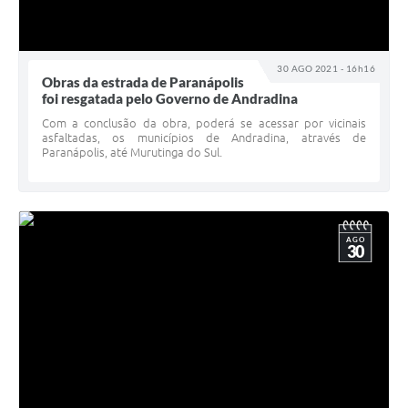
30 AGO 2021 - 16h16
Obras da estrada de Paranápolis
foi resgatada pelo Governo de Andradina
​Com a conclusão da obra, poderá se acessar por vicinais
asfaltadas, os municípios de Andradina, através de
Paranápolis, até Murutinga do Sul.
AGO
30