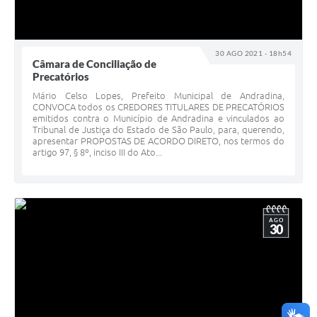
30 AGO 2021 - 18h54
Câmara de Conciliação de
Precatórios
Mário Celso Lopes, Prefeito Municipal de Andradina,
CONVOCA todos os CREDORES TITULARES DE PRECATÓRIOS
emitidos contra o Município de Andradina e vinculados ao
Tribunal de Justiça do Estado de São Paulo, para, querendo,
apresentar PROPOSTAS DE ACORDO DIRETO, nos termos do
artigo 97, § 8º, inciso III do Ato...
AGO
30