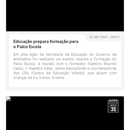
01 SET 2021 - 14h17
Educação prepara formação para
o Palco Escola
Em uma ação da Secretaria de Educação do Governo de
Andradina foi realizada um evento visando a formação do
Palco Escola. A reunião com o formador Maestro Ricardo
Cappi, o Maestro Kaká, reuniu educadores e coordenadores
dos CEIs (Centro de Educação Infantil), que atuam com
crianças de 0 a 3 anos. O tema...
AGO
31