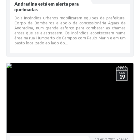
Andradina está em alerta para
queimadas
Dois incêndios urbanos mobilizaram equipes da prefeitura,
Corpo de Bombeiros e apoio da concessionária Águas de
Andradina, num grande esforço para combater as chamas
antes que se alastrassem. Os incêndios aconteceram numa
área na rua Humberto de Campos com Paulo Marin e em um
pasto localizado ao lado do...
AGO
19
19 AGO 2021 - 14h41