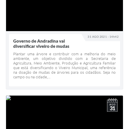
31 AGO 2021 - 14h42
Governo de Andradina vai
diversificar viveiro de mudas
Plantar uma árvore e contribuir com a melhoria do meio
ambiente, um objetivo dividido com a Secretaria de
Agricultura, Meio Ambiente, Produção e Agricultura Familiar
que está diversificando o Viveiro Municipal, uma referência
na doação de mudas de árvores para os cidadãos. Seja no
campo ou na cidade,...
AGO
31