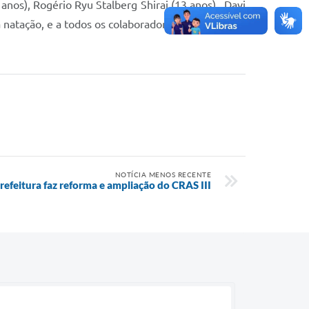
nos), Rogério Ryu Stalberg Shirai (13 anos) , Davi
 natação, e a todos os colaboradores da natação.
NOTÍCIA MENOS RECENTE
refeitura faz reforma e ampliação do CRAS III