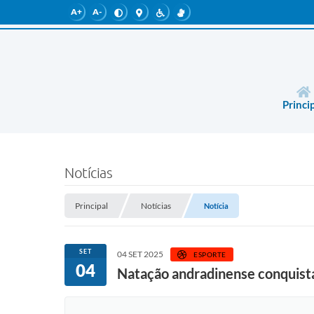
A+
A-
Princi
Notícias
Principal
Notícias
Notícia
SET
04 SET 2025
ESPORTE
04
Natação andradinense conquista