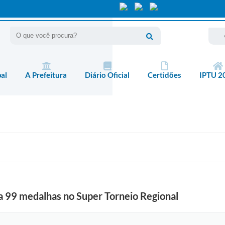
pal
A Prefeitura
Diário Oficial
Certidões
IPTU 2
 99 medalhas no Super Torneio Regional