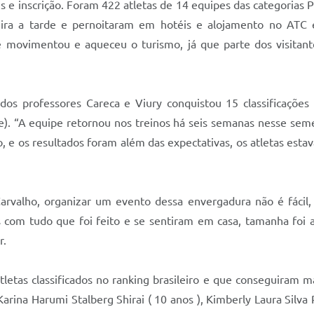
 e inscrição. Foram 422 atletas de 14 equipes das categorias P
eira a tarde e pernoitaram em hotéis e alojamento no ATC e
 movimentou e aqueceu o turismo, já que parte dos visitant
s professores Careca e Viury conquistou 15 classificações n
). “A equipe retornou nos treinos há seis semanas nesse semes
e os resultados foram além das expectativas, os atletas esta
arvalho, organizar um evento dessa envergadura não é fácil, 
s com tudo que foi feito e se sentiram em casa, tamanha foi
r.
etas classificados no ranking brasileiro e que conseguiram m
 Karina Harumi Stalberg Shirai ( 10 anos ), Kimberly Laura Silva