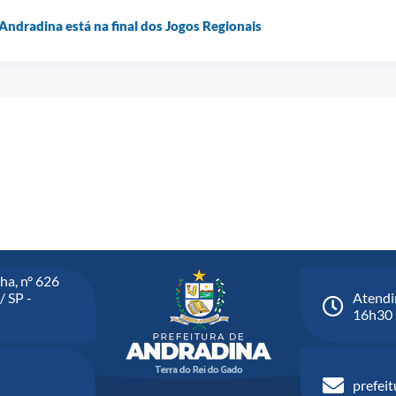
ndradina está na final dos Jogos Regionais
ha, n° 626
/ SP -
Atendi
16h30
prefei