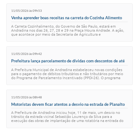
11/05/2026 às 09h53
Venha aprender boas receitas na carreta do Cozinha Alimento
A Carreta Cozinhalimento, do Governo de São Paulo, estará em
Andradina nos dias 26, 27, 28 e 29 na Praça Moura Andrade. A ação,
que acontece por meio da Secretaria de Agricultura e
Abastecimento, é a nova versão itineran…
11/05/2026 às 09h42
Prefeitura lança parcelamento de dívidas com descontos de até
100%
A Prefeitura Municipal de Andradina estabeleceu novas condições
para o pagamento de débitos tributários e não tributários por meio
do Programa de Parcelamento Incentivado (PPDI-26). O programa
abrange dívidas vencidas at…
11/05/2026 às 08h48
Motoristas devem ficar atentos a desvio na estrada de Planalto
A Prefeitura de Andradina iniciou hoje, 11 de maio, um desvio no
trânsito da estrada vicinal Sebastião Lourenço da Silva para a
execução das obras de implantação de uma rotatória na entrada do
bairro Planalto. A interven…