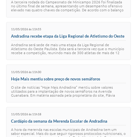
A terceira rodada do Campeonato de Minicampo 2026 foi finalizada
no último final de semana, apresentando um desempenho ofensivo
elevado nas quatro chaves da competição. De acordo com o balanço
oficial da rodada, foram re…
11/05/2026 às 11h55
Andradina recebe etapa da Liga Regional de Atletismo do Oeste
Paulista
Andradina será sede de mais uma etapa da Liga Regional de
Atletismo do Oeste Paulista. Esta será a terceira vez que o município
recebe a competição, reunindo mais de 300 atletas de mais de 12
cidades da região. O evento …
11/05/2026 às 11h30
Hoje Mais mentiu sobre preço de novos semáforos
O site de notícias “Hoje Mais Andradina” mentiu sobre valores
utilizados para a implantação de novos semáforos na Avenida
Guanabara. Em matéria assinada pela proprietária do site, Flávia
Gomes, e pelo Jornalista Marcos A…
11/05/2026 às 11h18
Cardápio da semana da Merenda Escolar de Andradina
A hora da merenda nas escolas municipais de Andradina tem um
sabor especial. Mais do que seguir rigorosos protocolos nutricionais, o