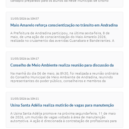
cardápio preparado para os alunos da Rede Municipal de Ensino
carrega o afeto e a dedic…
11/05/2026 às 10h57
Maio Amarelo reforça conscientização no trânsito em Andradina
A Prefeitura de Andradina participou, na última sexta-feira, 8 de
maio, de uma ação de conscientização do Maio Amarelo 2026,
realizada no cruzamento das avenidas Guanabara e Bandeirantes. A
campanha reuniu representantes…
11/05/2026 às 10h17
Conselho de Meio Ambiente realiza reunião para discussão da
agenda ambiental de maio
Na manhã do dia 06 de maio, às 8h30, foi realizada a reunião ordinária
do Conselho Municipal de Meio Ambiente de Andradina, reunindo
representantes do poder público, conselheiros e membros da
sociedade civil para debater…
11/05/2026 às 10h11
Usina Santa Adélia realiza mutirão de vagas para manutenção
automotiva
A Usina Santa Adélia promove na próxima segunda-feira, 11 de maio
de 2026, um mutirão de vagas voltado à área de manutenção
automotiva. A ação é direcionada à contratação de profissionais para
atuação na unidade de Perei…