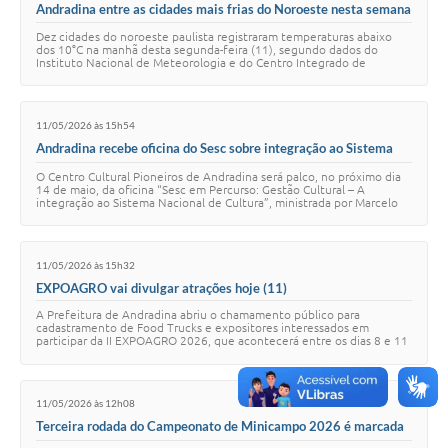
Andradina entre as cidades mais frias do Noroeste nesta semana
Dez cidades do noroeste paulista registraram temperaturas abaixo
dos 10°C na manhã desta segunda-feira (11), segundo dados do
Instituto Nacional de Meteorologia e do Centro Integrado de
Informações Agrometeorológicas (Ci…
11/05/2026 às 15h54
Andradina recebe oficina do Sesc sobre integração ao Sistema
Nacional de Cultura
O Centro Cultural Pioneiros de Andradina será palco, no próximo dia
14 de maio, da oficina “Sesc em Percurso: Gestão Cultural – A
integração ao Sistema Nacional de Cultura”, ministrada por Marcelo
Simon Manzatti. A ativi…
11/05/2026 às 15h32
EXPOAGRO vai divulgar atrações hoje (11)
A Prefeitura de Andradina abriu o chamamento público para
cadastramento de Food Trucks e expositores interessados em
participar da II EXPOAGRO 2026, que acontecerá entre os dias 8 e 11
de julho. O evento divulga as atraç…
11/05/2026 às 12h08
Terceira rodada do Campeonato de Minicampo 2026 é marcada
por goleadas