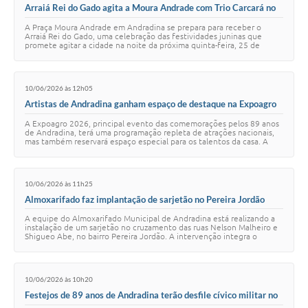
Arraiá Rei do Gado agita a Moura Andrade com Trio Carcará no
São João
A Praça Moura Andrade em Andradina se prepara para receber o
Arraiá Rei do Gado, uma celebração das festividades juninas que
promete agitar a cidade na noite da próxima quinta-feira, 25 de
junho, a partir das 18h. O even…
10/06/2026 às 12h05
Artistas de Andradina ganham espaço de destaque na Expoagro
2026
A Expoagro 2026, principal evento das comemorações pelos 89 anos
de Andradina, terá uma programação repleta de atrações nacionais,
mas também reservará espaço especial para os talentos da casa. A
valorização dos artistas…
10/06/2026 às 11h25
Almoxarifado faz implantação de sarjetão no Pereira Jordão
A equipe do Almoxarifado Municipal de Andradina está realizando a
instalação de um sarjetão no cruzamento das ruas Nelson Malheiro e
Shigueo Abe, no bairro Pereira Jordão. A intervenção integra o
trabalho de manutenção e…
10/06/2026 às 10h20
Festejos de 89 anos de Andradina terão desfile cívico militar no
Estádio