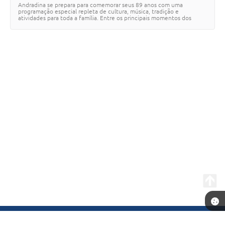
Andradina se prepara para comemorar seus 89 anos com uma
programação especial repleta de cultura, música, tradição e
atividades para toda a família. Entre os principais momentos dos
festejos está o tradicional Desfile Cí…
Telefone: (18) 3702-1000