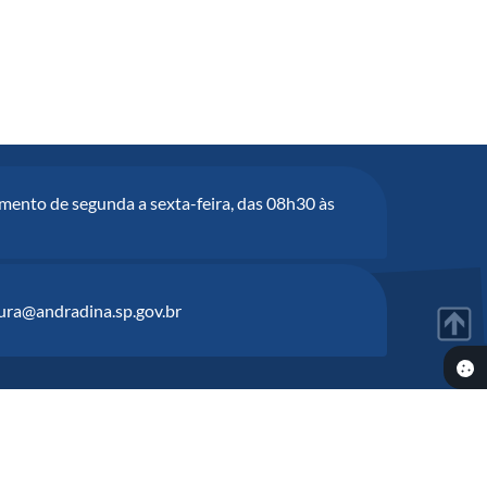
mento de segunda a sexta-feira, das 08h30 às
tura@andradina.sp.gov.br
6:45
ia