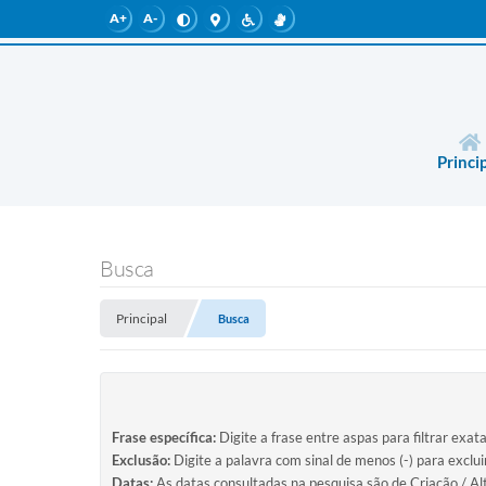
A+
A-
Princi
Busca
Principal
Busca
Frase específica:
Digite a frase entre aspas para filtrar exat
Exclusão:
Digite a palavra com sinal de menos (-) para exclu
Datas:
As datas consultadas na pesquisa são de Criação / Al