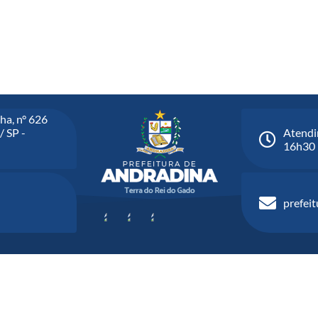
ha, n° 626
/ SP -
Atendi
16h30
prefei
Versão do Sistema:
3.5.3 - 19/06/2026
Portal atualizado em:
07/08/2026 1
 Copyright Instar - 2006-2026. Todos os direitos reservados - Instar Tecnolog